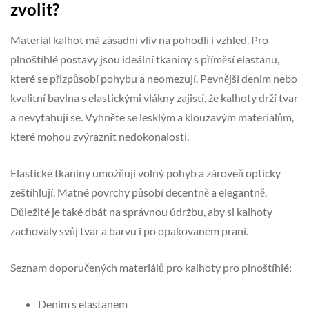
zvolit?
Materiál kalhot má zásadní vliv na pohodlí i vzhled. Pro
plnoštíhlé postavy jsou ideální tkaniny s příměsí elastanu,
které se přizpůsobí pohybu a neomezují. Pevnější denim nebo
kvalitní bavlna s elastickými vlákny zajistí, že kalhoty drží tvar
a nevytahují se. Vyhněte se lesklým a klouzavým materiálům,
které mohou zvýraznit nedokonalosti.
Elastické tkaniny umožňují volný pohyb a zároveň opticky
zeštíhlují. Matné povrchy působí decentně a elegantně.
Důležité je také dbát na správnou údržbu, aby si kalhoty
zachovaly svůj tvar a barvu i po opakovaném praní.
Seznam doporučených materiálů pro kalhoty pro plnoštíhlé:
Denim s elastanem