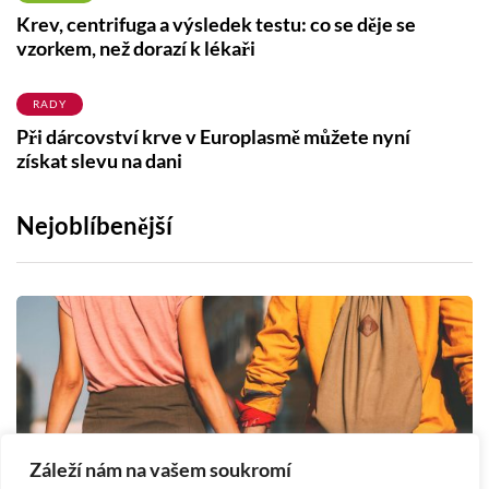
Krev, centrifuga a výsledek testu: co se děje se
vzorkem, než dorazí k lékaři
RADY
Při dárcovství krve v Europlasmě můžete nyní
získat slevu na dani
Nejoblíbenější
Záleží nám na vašem soukromí