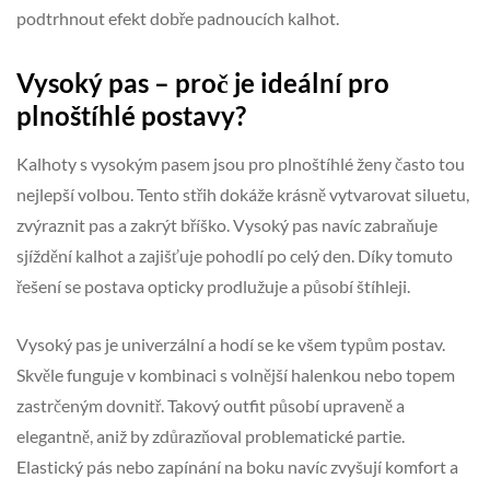
podtrhnout efekt dobře padnoucích kalhot.
Vysoký pas – proč je ideální pro
plnoštíhlé postavy?
Kalhoty s vysokým pasem jsou pro plnoštíhlé ženy často tou
nejlepší volbou. Tento střih dokáže krásně vytvarovat siluetu,
zvýraznit pas a zakrýt bříško. Vysoký pas navíc zabraňuje
sjíždění kalhot a zajišťuje pohodlí po celý den. Díky tomuto
řešení se postava opticky prodlužuje a působí štíhleji.
Vysoký pas je univerzální a hodí se ke všem typům postav.
Skvěle funguje v kombinaci s volnější halenkou nebo topem
zastrčeným dovnitř. Takový outfit působí upraveně a
elegantně, aniž by zdůrazňoval problematické partie.
Elastický pás nebo zapínání na boku navíc zvyšují komfort a