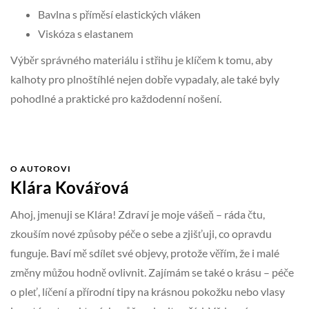
Bavlna s příměsí elastických vláken
Viskóza s elastanem
Výběr správného materiálu i střihu je klíčem k tomu, aby
kalhoty pro plnoštíhlé nejen dobře vypadaly, ale také byly
pohodlné a praktické pro každodenní nošení.
O AUTOROVI
Klára Kovářová
Ahoj, jmenuji se Klára! Zdraví je moje vášeň – ráda čtu,
zkouším nové způsoby péče o sebe a zjišťuji, co opravdu
funguje. Baví mě sdílet své objevy, protože věřím, že i malé
změny můžou hodně ovlivnit. Zajímám se také o krásu – péče
o pleť, líčení a přírodní tipy na krásnou pokožku nebo vlasy