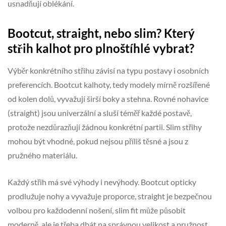
usnadňují oblékání.
Bootcut, straight, nebo slim? Který
střih kalhot pro plnoštíhlé vybrat?
Výběr konkrétního střihu závisí na typu postavy i osobních
preferencích. Bootcut kalhoty, tedy modely mírně rozšířené
od kolen dolů, vyvažují širší boky a stehna. Rovné nohavice
(straight) jsou univerzální a sluší téměř každé postavě,
protože nezdůrazňují žádnou konkrétní partii. Slim střihy
mohou být vhodné, pokud nejsou příliš těsné a jsou z
pružného materiálu.
Každý střih má své výhody i nevýhody. Bootcut opticky
prodlužuje nohy a vyvažuje proporce, straight je bezpečnou
volbou pro každodenní nošení, slim fit může působit
moderně, ale je třeba dbát na správnou velikost a pružnost