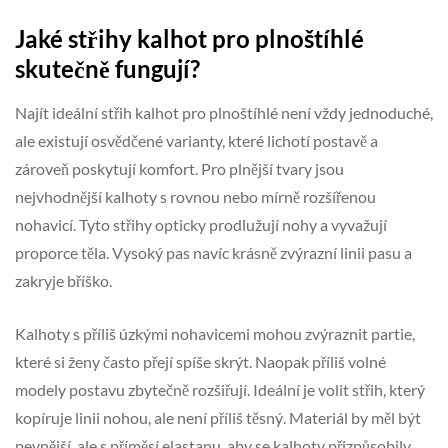
Jaké střihy kalhot pro plnoštíhlé
skutečně fungují?
Najít ideální střih kalhot pro plnoštíhlé není vždy jednoduché,
ale existují osvědčené varianty, které lichotí postavě a
zároveň poskytují komfort. Pro plnější tvary jsou
nejvhodnější kalhoty s rovnou nebo mírně rozšířenou
nohavicí. Tyto střihy opticky prodlužují nohy a vyvažují
proporce těla. Vysoký pas navíc krásně zvýrazní linii pasu a
zakryje bříško.
Kalhoty s příliš úzkými nohavicemi mohou zvýraznit partie,
které si ženy často přejí spíše skrýt. Naopak příliš volné
modely postavu zbytečně rozšiřují. Ideální je volit střih, který
kopíruje linii nohou, ale není příliš těsný. Materiál by měl být
pevnější, ale s příměsí elastanu, aby se kalhoty přizpůsobily