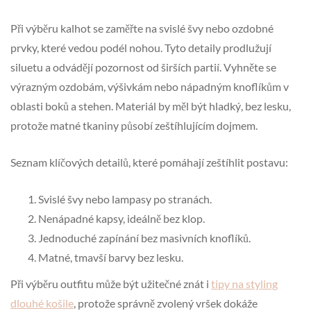
Při výběru kalhot se zaměřte na svislé švy nebo ozdobné
prvky, které vedou podél nohou. Tyto detaily prodlužují
siluetu a odvádějí pozornost od širších partií. Vyhněte se
výrazným ozdobám, výšivkám nebo nápadným knoflíkům v
oblasti boků a stehen. Materiál by měl být hladký, bez lesku,
protože matné tkaniny působí zeštíhlujícím dojmem.
Seznam klíčových detailů, které pomáhají zeštíhlit postavu:
Svislé švy nebo lampasy po stranách.
Nenápadné kapsy, ideálně bez klop.
Jednoduché zapínání bez masivních knoflíků.
Matné, tmavší barvy bez lesku.
Při výběru outfitu může být užitečné znát i
tipy na styling
dlouhé košile
, protože správně zvolený vršek dokáže