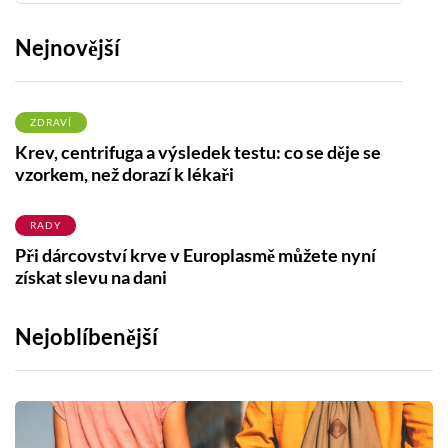
Nejnovější
ZDRAVÍ
Krev, centrifuga a výsledek testu: co se děje se
vzorkem, než dorazí k lékaři
RADY
Při dárcovství krve v Europlasmě můžete nyní
získat slevu na dani
Nejoblíbenější