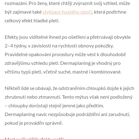
rozmazání. Pro ženy, které chtějí zvýraznit svůj vzhled, může
být zajímavé také
stylizace hustého obočí
, která podtrhne
celkový efekt hladké pleti.
Efekty jsou viditelné ihned po ošetření a přetrvávají obvykle
2–4 týdny, v závislosti na rychlosti obnovy pokožky.
Pravidelné opakování procedury může vést k dlouhodobě
zdravějšímu vzhledu pleti. Dermaplaning je vhodný pro
většinu typů pleti, včetně suché, mastné i kombinované.
Někteří lidé se obávají, že odstraněním chloupků dojde k jejich
zhrubnutí nebo ztmavnutí. Tento mýtus však není podložený
– chloupky dorůstají stejně jemné jako předtím.
Dermaplaning navíc nezpůsobuje podráždění ani zarudnutí,
pokud je prováděn správně.