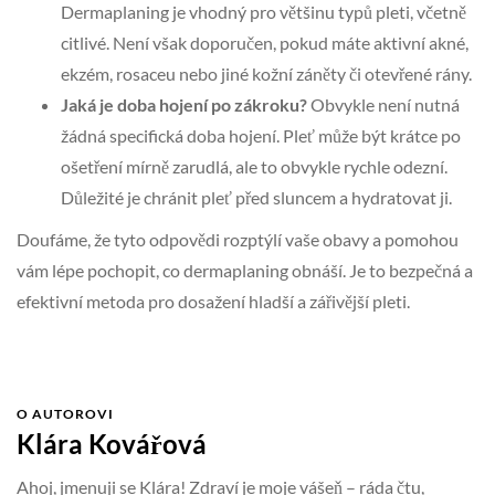
Dermaplaning je vhodný pro většinu typů pleti, včetně
citlivé. Není však doporučen, pokud máte aktivní akné,
ekzém, rosaceu nebo jiné kožní záněty či otevřené rány.
Jaká je doba hojení po zákroku?
Obvykle není nutná
žádná specifická doba hojení. Pleť může být krátce po
ošetření mírně zarudlá, ale to obvykle rychle odezní.
Důležité je chránit pleť před sluncem a hydratovat ji.
Doufáme, že tyto odpovědi rozptýlí vaše obavy a pomohou
vám lépe pochopit, co dermaplaning obnáší. Je to bezpečná a
efektivní metoda pro dosažení hladší a zářivější pleti.
O AUTOROVI
Klára Kovářová
Ahoj, jmenuji se Klára! Zdraví je moje vášeň – ráda čtu,