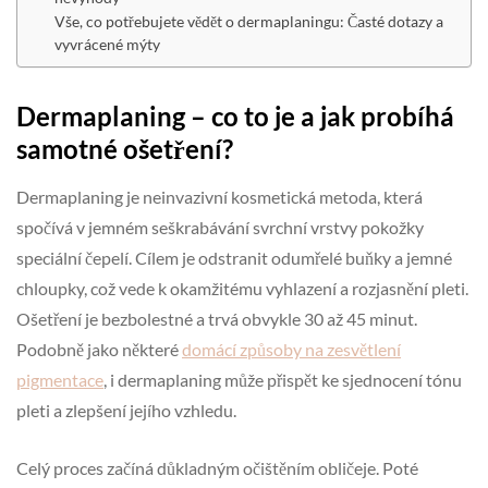
Vše, co potřebujete vědět o dermaplaningu: Časté dotazy a
vyvrácené mýty
Dermaplaning – co to je a jak probíhá
samotné ošetření?
Dermaplaning je neinvazivní kosmetická metoda, která
spočívá v jemném seškrabávání svrchní vrstvy pokožky
speciální čepelí. Cílem je odstranit odumřelé buňky a jemné
chloupky, což vede k okamžitému vyhlazení a rozjasnění pleti.
Ošetření je bezbolestné a trvá obvykle 30 až 45 minut.
Podobně jako některé
domácí způsoby na zesvětlení
pigmentace
, i dermaplaning může přispět ke sjednocení tónu
pleti a zlepšení jejího vzhledu.
Celý proces začíná důkladným očištěním obličeje. Poté