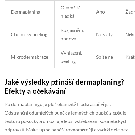
Okamžitě
Dermaplaning
Ano
Žád
hladká
Rozjasnění,
Chemický peeling
Ne vždy
Něko
obnova
Vyhlazení,
Mikrodermabraze
Spíše ne
Krát
peeling
Jaké výsledky přináší dermaplaning?
Efekty a očekávání
Po dermaplaningu je pleť okamžitě hladší a zářivější.
Odstranění odumřelých buněk a jemných chloupků zlepšuje
texturu pokožky a umožňuje lepší vstřebávání kosmetických
přípravků. Make-up se nanáší rovnoměrněji a vydrží déle bez