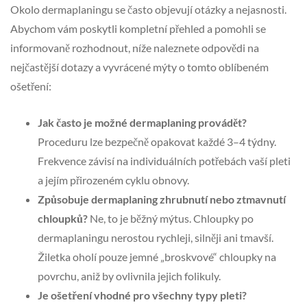
Okolo dermaplaningu se často objevují otázky a nejasnosti.
Abychom vám poskytli kompletní přehled a pomohli se
informovaně rozhodnout, níže naleznete odpovědi na
nejčastější dotazy a vyvrácené mýty o tomto oblíbeném
ošetření:
Jak často je možné dermaplaning provádět?
Proceduru lze bezpečně opakovat každé 3–4 týdny.
Frekvence závisí na individuálních potřebách vaší pleti
a jejím přirozeném cyklu obnovy.
Způsobuje dermaplaning zhrubnutí nebo ztmavnutí
chloupků?
Ne, to je běžný mýtus. Chloupky po
dermaplaningu nerostou rychleji, silněji ani tmavší.
Žiletka oholí pouze jemné „broskvové“ chloupky na
povrchu, aniž by ovlivnila jejich folikuly.
Je ošetření vhodné pro všechny typy pleti?