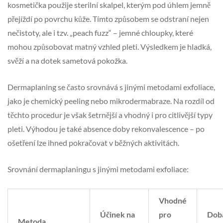
kosmetička použije sterilní skalpel, kterým pod úhlem jemně
přejíždí po povrchu kůže. Tímto způsobem se odstraní nejen
nečistoty, ale i tzv. „peach fuzz“ – jemné chloupky, které
mohou způsobovat matný vzhled pleti. Výsledkem je hladká,
svěží a na dotek sametová pokožka.
Dermaplaning se často srovnává s jinými metodami exfoliace,
jako je chemický peeling nebo mikrodermabraze. Na rozdíl od
těchto procedur je však šetrnější a vhodný i pro citlivější typy
pleti. Výhodou je také absence doby rekonvalescence – po
ošetření lze ihned pokračovat v běžných aktivitách.
Srovnání dermaplaningu s jinými metodami exfoliace:
Vhodné
Účinek na
pro
Dob
Metoda