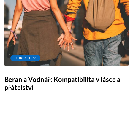
HOROSKOPY
Beran a Vodnář: Kompatibilita v lásce a
B
přátelství
z