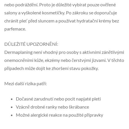
nebo podráždění. Proto je důležité vybírat pouze ověřené
salony a vyškolené kosmetičky. Po zákroku se doporučuje
chránit pleť před sluncem a používat hydratační krémy bez
parfemace.
DŮLEŽITÉ UPOZORNĚNÍ:
Dermaplaning není vhodný pro osoby s aktivními zánětlivými
onemocněními kůže, ekzémy nebo čerstvými jizvami. V těchto
případech může dojít ke zhoršení stavu pokožky.
Mezi další rizika patří:
Dočasné zarudnutí nebo pocit napjaté pleti
Vzácně drobné ranky nebo škrábance
Možné alergické reakce na použité přípravky