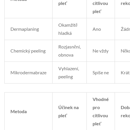
pleť
citlivou
rek
pleť
Okamžitě
Dermaplaning
Ano
Žád
hladká
Rozjasnění,
Chemický peeling
Ne vždy
Něko
obnova
Vyhlazení,
Mikrodermabraze
Spíše ne
Krát
peeling
Vhodné
Účinek na
pro
Dob
Metoda
pleť
citlivou
rek
pleť