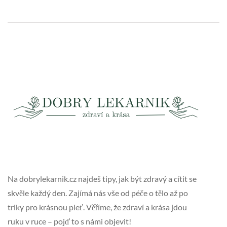
Na dobrylekarnik.cz najdeš tipy, jak být zdravý a cítit se
skvěle každý den. Zajímá nás vše od péče o tělo až po
triky pro krásnou pleť. Věříme, že zdraví a krása jdou
ruku v ruce – pojď to s námi objevit!