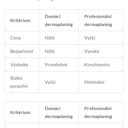
Domácí
Profesionální
Kritérium
dermaplaning
dermaplaning
Cena
Nižší
Vyšší
Bezpečnost
Nižší
Vysoká
Výsledky
Proměnlivé
Konzistentní
Riziko
Vyšší
Minimální
poranění
Domácí
Profesionální
Kritérium
dermaplaning
dermaplaning