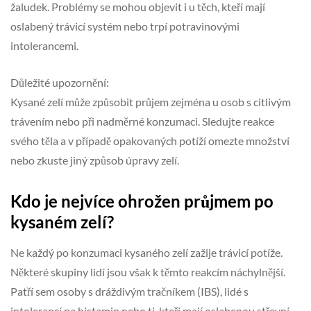
žaludek. Problémy se mohou objevit i u těch, kteří mají
oslabený trávicí systém nebo trpí potravinovými
intolerancemi.
Důležité upozornění:
Kysané zelí může způsobit průjem zejména u osob s citlivým
trávením nebo při nadměrné konzumaci. Sledujte reakce
svého těla a v případě opakovaných potíží omezte množství
nebo zkuste jiný způsob úpravy zelí.
Kdo je nejvíce ohrožen průjmem po
kysaném zelí?
Ne každý po konzumaci kysaného zelí zažije trávicí potíže.
Některé skupiny lidí jsou však k těmto reakcím náchylnější.
Patří sem osoby s dráždivým tračníkem (IBS), lidé s
intolerancí na histamin nebo ti, kteří mají oslabenou střevní