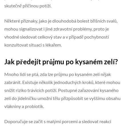
skutečně příčinou potíží.
Některé příznaky, jako je dlouhodobá bolest břišních svalů,
mohou signalizovat i jiné zdravotní problémy, proto je
vhodné sledovat celkový stav a v případě pochybností
konzultovat situaci s lékařem.
Jak předejít průjmu po kysaném zelí?
Mnoho lidí se ptá, zda lze průjmu po kysaném zelí nějak
zabránit. Existuje několik jednoduchých kroků, které mohou
snížit riziko trávicích potíží. Postupné zařazování kysaného
zelí do jídelníčku umožní tělu přizpůsobit se vyššímu obsahu
vlákniny a probiotik.
Doporučuje se začít s malými porcemi a sledovat reakci