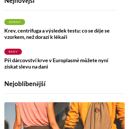
Nejnovější
ZDRAVÍ
Krev, centrifuga a výsledek testu: co se děje se
vzorkem, než dorazí k lékaři
RADY
Při dárcovství krve v Europlasmě můžete nyní
získat slevu na dani
Nejoblíbenější