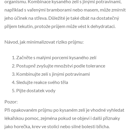
organismu. Kombinace kysaného zelí s jinými potravinami,
například s vařenými bramborami nebo masem, může zmírnit
jeho účinek na střeva. Důležité je také dbát na dostatečný
příjem tekutin, protože průjem může vést k dehydrataci.
Návod, jak minimalizovat riziko průjmu:
Začněte s malými porcemi kysaného zelí
Postupně zvyšujte množství podle tolerance
Kombinujte zelí s jinými potravinami
Sledujte reakce svého těla
Pijte dostatek vody
Pozor:
Při opakovaném průjmu po kysaném zelí je vhodné vyhledat
lékařskou pomoc, zejména pokud se objeví i další příznaky
jako horečka, krev ve stolici nebo silné bolesti břicha.