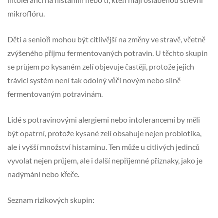
mikroflóru.
Děti a senioři mohou být citlivější na změny ve stravě, včetně
zvýšeného příjmu fermentovaných potravin. U těchto skupin
se průjem po kysaném zelí objevuje častěji, protože jejich
trávicí systém není tak odolný vůči novým nebo silně
fermentovaným potravinám.
Lidé s potravinovými alergiemi nebo intolerancemi by měli
být opatrní, protože kysané zelí obsahuje nejen probiotika,
ale i vyšší množství histaminu. Ten může u citlivých jedinců
vyvolat nejen průjem, ale i další nepříjemné příznaky, jako je
nadýmání nebo křeče.
Seznam rizikových skupin: