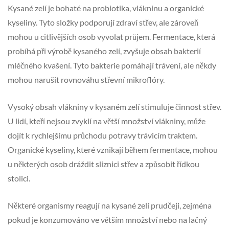
Kysané zelí je bohaté na probiotika, vlákninu a organické
kyseliny. Tyto složky podporují zdraví střev, ale zároveň
mohou u citlivějších osob vyvolat průjem. Fermentace, která
probíhá při výrobě kysaného zelí, zvyšuje obsah bakterií
mléčného kvašení. Tyto bakterie pomáhají trávení, ale někdy
mohou narušit rovnováhu střevní mikroflóry.
Vysoký obsah vlákniny v kysaném zelí stimuluje činnost střev.
U lidí, kteří nejsou zvyklí na větší množství vlákniny, může
dojít k rychlejšímu průchodu potravy trávicím traktem.
Organické kyseliny, které vznikají během fermentace, mohou
u některých osob dráždit sliznici střev a způsobit řídkou
stolici.
Některé organismy reagují na kysané zelí prudčeji, zejména
pokud je konzumováno ve větším množství nebo na lačný