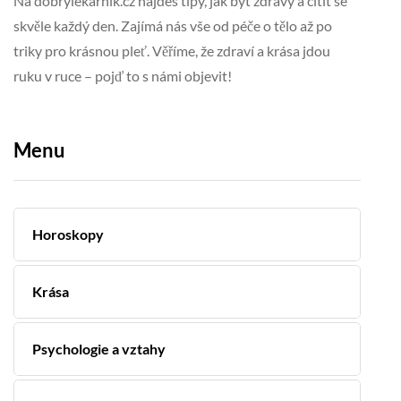
Na dobrylekarnik.cz najdeš tipy, jak být zdravý a cítit se
skvěle každý den. Zajímá nás vše od péče o tělo až po
triky pro krásnou pleť. Věříme, že zdraví a krása jdou
ruku v ruce – pojď to s námi objevit!
Menu
Horoskopy
Krása
Psychologie a vztahy