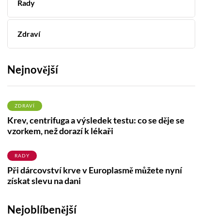
Rady
Zdraví
Nejnovější
ZDRAVÍ
Krev, centrifuga a výsledek testu: co se děje se
vzorkem, než dorazí k lékaři
RADY
Při dárcovství krve v Europlasmě můžete nyní
získat slevu na dani
Nejoblíbenější