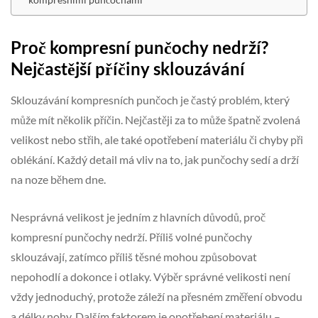
Proč kompresní punčochy nedrží?
Nejčastější příčiny sklouzávání
Sklouzávání kompresních punčoch je častý problém, který
může mít několik příčin. Nejčastěji za to může špatně zvolená
velikost nebo střih, ale také opotřebení materiálu či chyby při
oblékání. Každý detail má vliv na to, jak punčochy sedí a drží
na noze během dne.
Nesprávná velikost je jedním z hlavních důvodů, proč
kompresní punčochy nedrží. Příliš volné punčochy
sklouzávají, zatímco příliš těsné mohou způsobovat
nepohodlí a dokonce i otlaky. Výběr správné velikosti není
vždy jednoduchý, protože záleží na přesném změření obvodu
a délky nohy. Dalším faktorem je opotřebení materiálu –