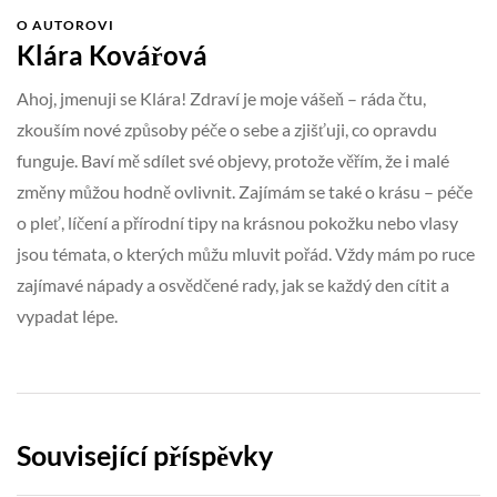
O AUTOROVI
Klára Kovářová
Ahoj, jmenuji se Klára! Zdraví je moje vášeň – ráda čtu,
zkouším nové způsoby péče o sebe a zjišťuji, co opravdu
funguje. Baví mě sdílet své objevy, protože věřím, že i malé
změny můžou hodně ovlivnit. Zajímám se také o krásu – péče
o pleť, líčení a přírodní tipy na krásnou pokožku nebo vlasy
jsou témata, o kterých můžu mluvit pořád. Vždy mám po ruce
zajímavé nápady a osvědčené rady, jak se každý den cítit a
vypadat lépe.
Související příspěvky