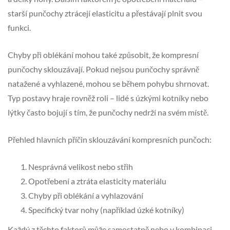
starší punčochy ztrácejí elasticitu a přestávají plnit svou
funkci.
Chyby při oblékání mohou také způsobit, že kompresní
punčochy sklouzávají. Pokud nejsou punčochy správně
natažené a vyhlazené, mohou se během pohybu shrnovat.
Typ postavy hraje rovněž roli – lidé s úzkými kotníky nebo
lýtky často bojují s tím, že punčochy nedrží na svém místě.
Přehled hlavních příčin sklouzávání kompresních punčoch:
Nesprávná velikost nebo střih
Opotřebení a ztráta elasticity materiálu
Chyby při oblékání a vyhlazování
Specifický tvar nohy (například úzké kotníky)
Každý z těchto faktorů může samostatně nebo v kombinaci