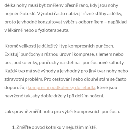
délka nohy, musí být změřeny přesně ráno, kdy jsou nohy
nejméně oteklé. Výrobci často nabízejí různé střihy a délky,
proto je vhodné konzultovat výběr s odborníkem – například
v lékárně nebo u fyzioterapeuta.
Kromě velikosti je důležitý i typ kompresních punčoch.
Existují punčochy s různou úrovní komprese, s lemem nebo
bez, podkolenky, punčochy na stehna i punčochové kalhoty.
Každý typ má své výhody a je vhodný pro jiný tvar nohy nebo
zdravotní problém. Pro cestování nebo dlouhé stání se často
doporučují
kompresní podkolenky do letadla
, které jsou
navržené tak, aby dobře držely i při delším nošení.
Jak správně změřit nohu pro výběr kompresních punčoch:
Změřte obvod kotníku v nejužším místě.