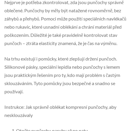
Nejprve je potřeba zkontrolovat, zda jsou punčochy správně
oblečené. Punčochy by měly být natažené rovnoměrně, bez
záhybů a přehybů. Pomoci může použití speciálních navlékačů
nebo rukavic, které usnadní oblékání a chrání materiál před
poškozením. Důležité je také pravidelně kontrolovat stav
punčoch – ztráta elasticity znamená, že je čas na výměnu.
Na trhu existují i pomůcky, které zlepšují držení punčoch.
Silikonové pásky, speciální lepidla nebo punčochy s lemem
jsou praktickým řešením pro ty, kdo mají problém s častým
sklouzáváním. Tyto pomůcky jsou bezpečné a snadno se
používají.
Instrukce: Jak správně oblékat kompresní punčochy, aby
nesklouzávaly
Otočte punčochu naruby až po patu.