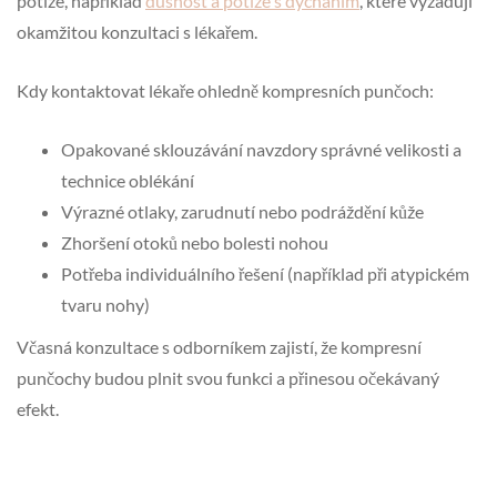
potíže, například
dušnost a potíže s dýcháním
, které vyžadují
okamžitou konzultaci s lékařem.
Kdy kontaktovat lékaře ohledně kompresních punčoch:
Opakované sklouzávání navzdory správné velikosti a
technice oblékání
Výrazné otlaky, zarudnutí nebo podráždění kůže
Zhoršení otoků nebo bolesti nohou
Potřeba individuálního řešení (například při atypickém
tvaru nohy)
Včasná konzultace s odborníkem zajistí, že kompresní
punčochy budou plnit svou funkci a přinesou očekávaný
efekt.