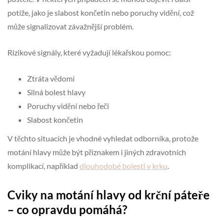
potíže, jako je slabost končetin nebo poruchy vidění, což
může signalizovat závažnější problém.
Rizikové signály, které vyžadují lékařskou pomoc:
Ztráta vědomí
Silná bolest hlavy
Poruchy vidění nebo řeči
Slabost končetin
V těchto situacích je vhodné vyhledat odborníka, protože
motání hlavy může být příznakem i jiných zdravotních
komplikací, například
dlouhodobé bolesti v krku
.
Cviky na motání hlavy od krční páteře
– co opravdu pomáhá?