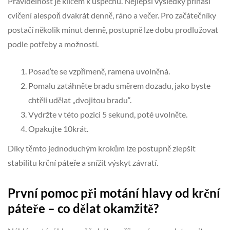
Pravidelnost je klíčem k úspěchu. Nejlepší výsledky přináší
cvičení alespoň dvakrát denně, ráno a večer. Pro začátečníky
postačí několik minut denně, postupně lze dobu prodlužovat
podle potřeby a možností.
Posaďte se vzpřímeně, ramena uvolněná.
Pomalu zatáhněte bradu směrem dozadu, jako byste
chtěli udělat „dvojitou bradu“.
Vydržte v této pozici 5 sekund, poté uvolněte.
Opakujte 10krát.
Díky těmto jednoduchým krokům lze postupně zlepšit
stabilitu krční páteře a snížit výskyt závratí.
První pomoc při motání hlavy od krční
páteře – co dělat okamžitě?