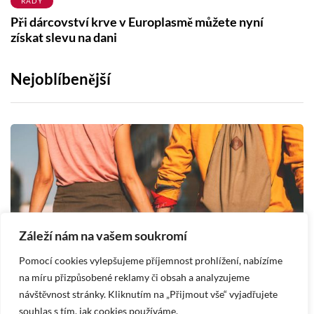
RADY
Při dárcovství krve v Europlasmě můžete nyní
získat slevu na dani
Nejoblíbenější
Záleží nám na vašem soukromí
Pomocí cookies vylepšujeme příjemnost prohlížení, nabízíme
na míru přizpůsobené reklamy či obsah a analyzujeme
návštěvnost stránky. Kliknutím na „Přijmout vše“ vyjadřujete
HOROSKOPY
souhlas s tím, jak cookies používáme.