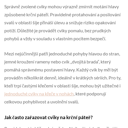
Správně zvolené cviky mohou výrazně zmírnit motání hlavy
způsobené krční páteří. Pravidelné protahování a posilování
svalů v oblasti šíje přináší úlevu a snižuje riziko opakování
potíží. Důležité je provádět cviky pomalu, bez prudkých
pohybů a vždy v souladu s vlastním pocitem bezpečí.
Mezi nejúčinnější patří jednoduché pohyby hlavou do stran,
jemné kroužení rameny nebo cvik „dvojitá brada“, který
pomáhá správnému postavení hlavy. Každý cvik by měl být
prováděn několikrát denně, ideálně v krátkých sériích. Pro ty,
kteří trpí častými křečemi v oblasti šíje, mohou být užitečné i
jednoduché cviky na křeče v nohách
, které podporují
celkovou pohyblivost a uvolnění svalů.
Jak často zařazovat cviky na krční páteř?