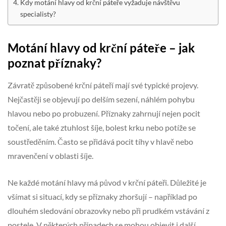
Kdy motání hlavy od krční páteře vyžaduje návštěvu
specialisty?
Motání hlavy od krční páteře – jak
poznat příznaky?
Závratě způsobené krční páteří mají své typické projevy.
Nejčastěji se objevují po delším sezení, náhlém pohybu
hlavou nebo po probuzení. Příznaky zahrnují nejen pocit
točení, ale také ztuhlost šíje, bolest krku nebo potíže se
soustředěním. Často se přidává pocit tíhy v hlavě nebo
mravenčení v oblasti šíje.
Ne každé motání hlavy má původ v krční páteři. Důležité je
všímat si situací, kdy se příznaky zhoršují – například po
dlouhém sledování obrazovky nebo při prudkém vstávání z
postele. V některých případech se mohou objevit i další