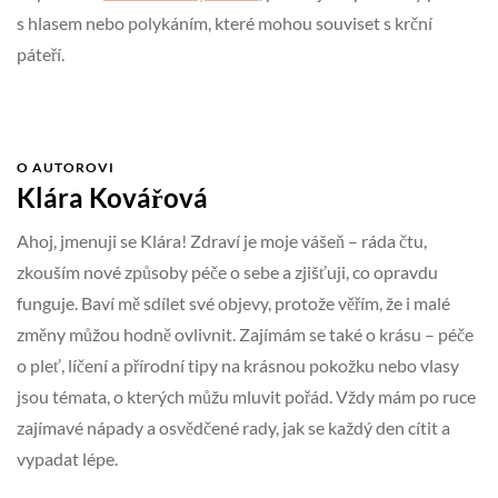
s hlasem nebo polykáním, které mohou souviset s krční
páteří.
O AUTOROVI
Klára Kovářová
Ahoj, jmenuji se Klára! Zdraví je moje vášeň – ráda čtu,
zkouším nové způsoby péče o sebe a zjišťuji, co opravdu
funguje. Baví mě sdílet své objevy, protože věřím, že i malé
změny můžou hodně ovlivnit. Zajímám se také o krásu – péče
o pleť, líčení a přírodní tipy na krásnou pokožku nebo vlasy
jsou témata, o kterých můžu mluvit pořád. Vždy mám po ruce
zajímavé nápady a osvědčené rady, jak se každý den cítit a
vypadat lépe.