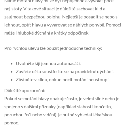
Náhlé motání hlavy může být nepříjemné a vyvolat pocit
nejistoty. V takové situaci je důležité zachovat klid a
zaujmout bezpečnou polohu. Nejlepší je posadit se nebo si
lehnout, opřít hlavu a vyvarovat se náhlých pohybů. Pomoci
může i hluboké dýchání a krátký odpočinek.
Pro rychlou úlevu lze použít jednoduché techniky:
Uvolněte šíji jemnou automasáží.
Zavřete oči a soustřeďte se na pravidelné dýchání.
Zůstaňte v klidu, dokud pocit motání neustoupí.
Důležité upozornění:
Pokud se motání hlavy opakuje často, je velmi silné nebo je
spojeno s dalšími příznaky (například slabostí končetin,
poruchou řeči nebo vidění), je nutné vyhledat lékařskou
pomoc.