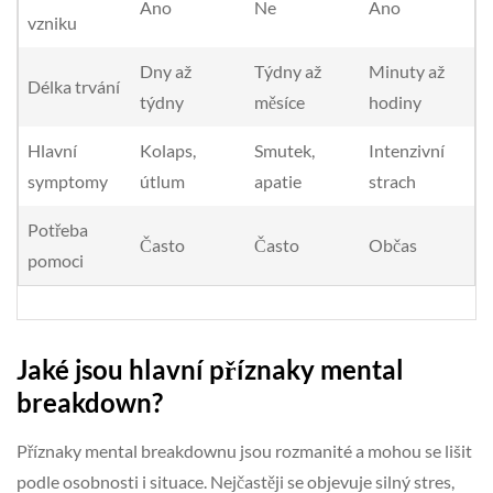
Ano
Ne
Ano
vzniku
Dny až
Týdny až
Minuty až
Délka trvání
týdny
měsíce
hodiny
Hlavní
Kolaps,
Smutek,
Intenzivní
symptomy
útlum
apatie
strach
Potřeba
Často
Často
Občas
pomoci
Jaké jsou hlavní příznaky mental
breakdown?
Příznaky mental breakdownu jsou rozmanité a mohou se lišit
podle osobnosti i situace. Nejčastěji se objevuje silný stres,