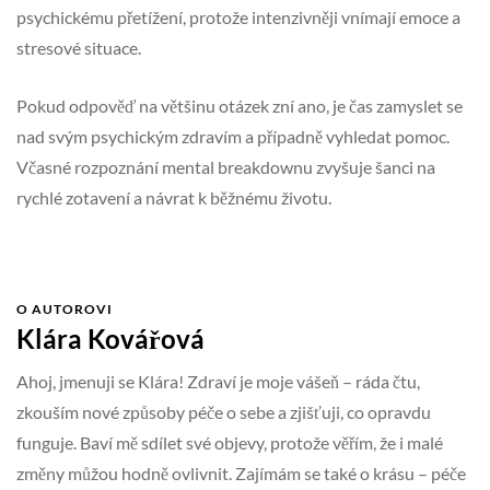
psychickému přetížení, protože intenzivněji vnímají emoce a
stresové situace.
Pokud odpověď na většinu otázek zní ano, je čas zamyslet se
nad svým psychickým zdravím a případně vyhledat pomoc.
Včasné rozpoznání mental breakdownu zvyšuje šanci na
rychlé zotavení a návrat k běžnému životu.
O AUTOROVI
Klára Kovářová
Ahoj, jmenuji se Klára! Zdraví je moje vášeň – ráda čtu,
zkouším nové způsoby péče o sebe a zjišťuji, co opravdu
funguje. Baví mě sdílet své objevy, protože věřím, že i malé
změny můžou hodně ovlivnit. Zajímám se také o krásu – péče