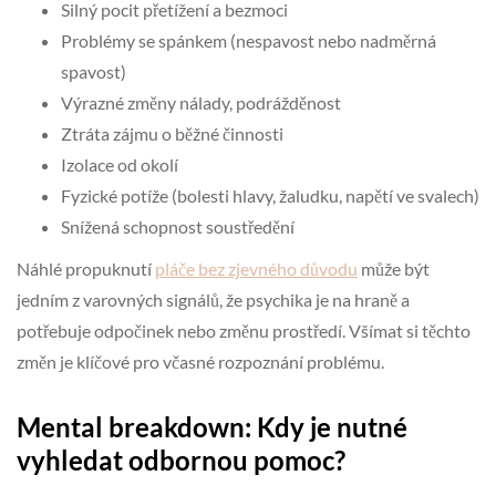
Silný pocit přetížení a bezmoci
Problémy se spánkem (nespavost nebo nadměrná
spavost)
Výrazné změny nálady, podrážděnost
Ztráta zájmu o běžné činnosti
Izolace od okolí
Fyzické potíže (bolesti hlavy, žaludku, napětí ve svalech)
Snížená schopnost soustředění
Náhlé propuknutí
pláče bez zjevného důvodu
může být
jedním z varovných signálů, že psychika je na hraně a
potřebuje odpočinek nebo změnu prostředí. Všímat si těchto
změn je klíčové pro včasné rozpoznání problému.
Mental breakdown: Kdy je nutné
vyhledat odbornou pomoc?