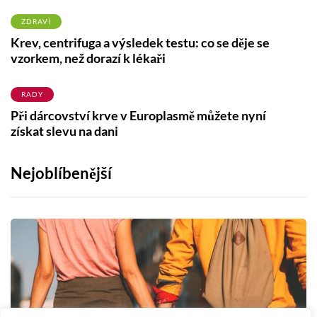
ZDRAVÍ
Krev, centrifuga a výsledek testu: co se děje se
vzorkem, než dorazí k lékaři
RADY
Při dárcovství krve v Europlasmě můžete nyní
získat slevu na dani
Nejoblíbenější