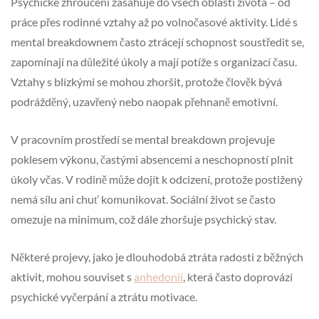
Psychické zhroucení zasahuje do všech oblastí života – od
práce přes rodinné vztahy až po volnočasové aktivity. Lidé s
mental breakdownem často ztrácejí schopnost soustředit se,
zapomínají na důležité úkoly a mají potíže s organizací času.
Vztahy s blízkými se mohou zhoršit, protože člověk bývá
podrážděný, uzavřený nebo naopak přehnaně emotivní.
V pracovním prostředí se mental breakdown projevuje
poklesem výkonu, častými absencemi a neschopností plnit
úkoly včas. V rodině může dojít k odcizení, protože postižený
nemá sílu ani chuť komunikovat. Sociální život se často
omezuje na minimum, což dále zhoršuje psychický stav.
Některé projevy, jako je dlouhodobá ztráta radosti z běžných
aktivit, mohou souviset s
anhedonií
, která často doprovází
psychické vyčerpání a ztrátu motivace.