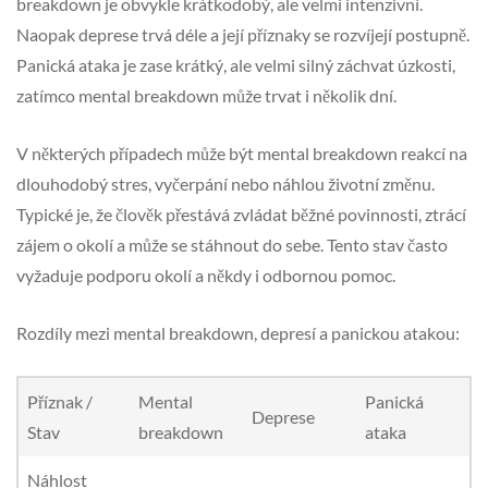
breakdown je obvykle krátkodobý, ale velmi intenzivní.
Naopak deprese trvá déle a její příznaky se rozvíjejí postupně.
Panická ataka je zase krátký, ale velmi silný záchvat úzkosti,
zatímco mental breakdown může trvat i několik dní.
V některých případech může být mental breakdown reakcí na
dlouhodobý stres, vyčerpání nebo náhlou životní změnu.
Typické je, že člověk přestává zvládat běžné povinnosti, ztrácí
zájem o okolí a může se stáhnout do sebe. Tento stav často
vyžaduje podporu okolí a někdy i odbornou pomoc.
Rozdíly mezi mental breakdown, depresí a panickou atakou:
Příznak /
Mental
Panická
Deprese
Stav
breakdown
ataka
Náhlost