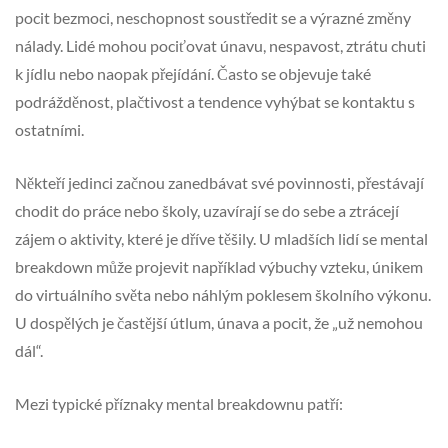
pocit bezmoci, neschopnost soustředit se a výrazné změny
nálady. Lidé mohou pociťovat únavu, nespavost, ztrátu chuti
k jídlu nebo naopak přejídání. Často se objevuje také
podrážděnost, plačtivost a tendence vyhýbat se kontaktu s
ostatními.
Někteří jedinci začnou zanedbávat své povinnosti, přestávají
chodit do práce nebo školy, uzavírají se do sebe a ztrácejí
zájem o aktivity, které je dříve těšily. U mladších lidí se mental
breakdown může projevit například výbuchy vzteku, únikem
do virtuálního světa nebo náhlým poklesem školního výkonu.
U dospělých je častější útlum, únava a pocit, že „už nemohou
dál“.
Mezi typické příznaky mental breakdownu patří: