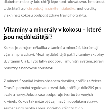
diabetem nebo ty, kdo chtějí lépe kontrolovat svou hmotnost.
Lidé, kteří trpí
chronickým zánětem žaludku
, mohou díky
vláknině z kokosu podpořit zdraví trávicího traktu.
Vitamíny a minerály v kokosu – které
jsou nejdůležitější?
Kokos je zdrojem několika vitaminů a minerálů, které mají
význam pro zdraví. Mezi nejdůležitější patří vitaminy skupiny
B, vitamin C a E. Tyto látky podporují imunitní systém, zdraví
pokožky a nervovou soustavu.
Z minerálů vyniká kokos obsahem draslíku, hořčíku a železa.
Draslík pomáhá regulovat krevní tlak, hořčík je důležitý pro
svaly a nervy, železo zase podporuje tvorbu červených
krvinek. Kokos tak může být zajímavým doplňkem stravy,
zejména pro osoby s vyšší potřebou těchto živin.