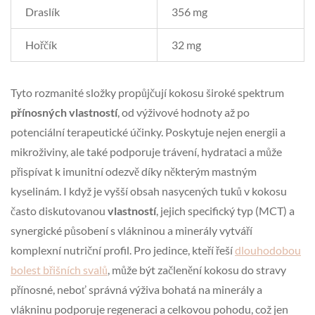
Draslík
356 mg
Hořčík
32 mg
Tyto rozmanité složky propůjčují kokosu široké spektrum
přínosných vlastností
, od výživové hodnoty až po
potenciální terapeutické účinky. Poskytuje nejen energii a
mikroživiny, ale také podporuje trávení, hydrataci a může
přispívat k imunitní odezvě díky některým mastným
kyselinám. I když je vyšší obsah nasycených tuků v kokosu
často diskutovanou
vlastností
, jejich specifický typ (MCT) a
synergické působení s vlákninou a minerály vytváří
komplexní nutriční profil. Pro jedince, kteří řeší
dlouhodobou
bolest břišních svalů
, může být začlenění kokosu do stravy
přínosné, neboť správná výživa bohatá na minerály a
vlákninu podporuje regeneraci a celkovou pohodu, což jen