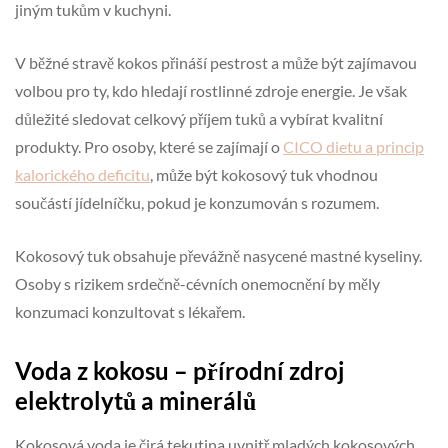
jiným tukům v kuchyni.
V běžné stravě kokos přináší pestrost a může být zajímavou
volbou pro ty, kdo hledají rostlinné zdroje energie. Je však
důležité sledovat celkový příjem tuků a vybírat kvalitní
produkty. Pro osoby, které se zajímají o
CICO dietu a princip
kalorického deficitu
, může být kokosový tuk vhodnou
součástí jídelníčku, pokud je konzumován s rozumem.
Kokosový tuk obsahuje převážně nasycené mastné kyseliny.
Osoby s rizikem srdečně-cévních onemocnění by měly
konzumaci konzultovat s lékařem.
Voda z kokosu – přírodní zdroj
elektrolytů a minerálů
Kokosová voda je čirá tekutina uvnitř mladých kokosových