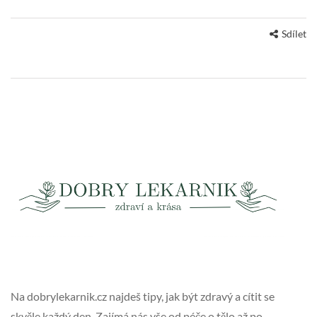
Sdílet
Na dobrylekarnik.cz najdeš tipy, jak být zdravý a cítit se
skvěle každý den. Zajímá nás vše od péče o tělo až po