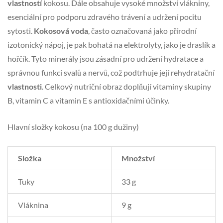
vlastností
kokosu. Dále obsahuje vysoké množství vlákniny,
esenciální pro podporu zdravého trávení a udržení pocitu
sytosti.
Kokosová voda
, často označovaná jako přírodní
izotonický nápoj, je pak bohatá na elektrolyty, jako je draslík a
hořčík. Tyto minerály jsou zásadní pro udržení hydratace a
správnou funkci svalů a nervů, což podtrhuje její rehydratační
vlastnosti
. Celkový nutriční obraz doplňují vitaminy skupiny
B, vitamin C a vitamin E s antioxidačními účinky.
Hlavní složky kokosu (na 100 g dužiny)
Složka
Množství
Tuky
33 g
Vláknina
9 g