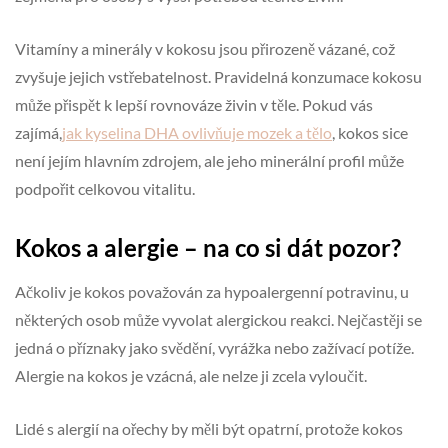
Vitamíny a minerály v kokosu jsou přirozeně vázané, což
zvyšuje jejich vstřebatelnost. Pravidelná konzumace kokosu
může přispět k lepší rovnováze živin v těle. Pokud vás
zajímá,
jak kyselina DHA ovlivňuje mozek a tělo
, kokos sice
není jejím hlavním zdrojem, ale jeho minerální profil může
podpořit celkovou vitalitu.
Kokos a alergie – na co si dát pozor?
Ačkoliv je kokos považován za hypoalergenní potravinu, u
některých osob může vyvolat alergickou reakci. Nejčastěji se
jedná o příznaky jako svědění, vyrážka nebo zažívací potíže.
Alergie na kokos je vzácná, ale nelze ji zcela vyloučit.
Lidé s alergií na ořechy by měli být opatrní, protože kokos