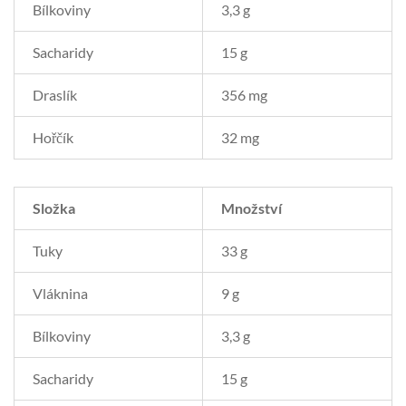
Bílkoviny
3,3 g
Sacharidy
15 g
Draslík
356 mg
Hořčík
32 mg
Složka
Množství
Tuky
33 g
Vláknina
9 g
Bílkoviny
3,3 g
Sacharidy
15 g