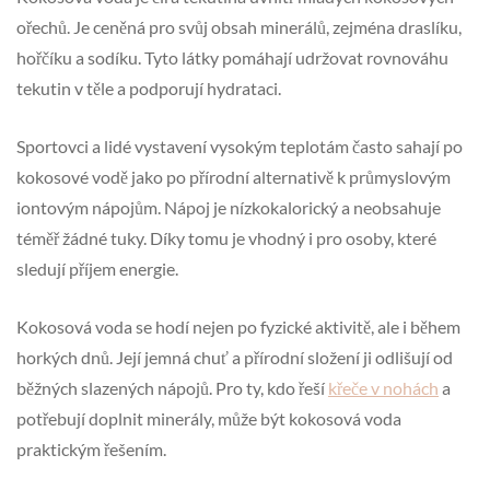
ořechů. Je ceněná pro svůj obsah minerálů, zejména draslíku,
hořčíku a sodíku. Tyto látky pomáhají udržovat rovnováhu
tekutin v těle a podporují hydrataci.
Sportovci a lidé vystavení vysokým teplotám často sahají po
kokosové vodě jako po přírodní alternativě k průmyslovým
iontovým nápojům. Nápoj je nízkokalorický a neobsahuje
téměř žádné tuky. Díky tomu je vhodný i pro osoby, které
sledují příjem energie.
Kokosová voda se hodí nejen po fyzické aktivitě, ale i během
horkých dnů. Její jemná chuť a přírodní složení ji odlišují od
běžných slazených nápojů. Pro ty, kdo řeší
křeče v nohách
a
potřebují doplnit minerály, může být kokosová voda
praktickým řešením.