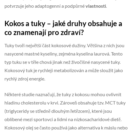
potvrzuje jeho adaptogenní a podpůrné
vlastnosti
.
Kokos a tuky – jaké druhy obsahuje a
co znamenají pro zdraví?
Tuky tvoří největší část kokosové dužiny. Většina z nich jsou
nasycené mastné kyseliny, zejména kyselina laurová. Tento
typ tuku se v těle chová jinak než živočišné nasycené tuky.
Kokosový tuk je rychleji metabolizován a může sloužit jako
rychlý zdroj energie.
Některé studie naznačují, že tuky z kokosu mohou ovlivnit
hladinu cholesterolu v krvi. Zároveň obsahuje tzv. MCT tuky
(triglyceridy se středně dlouhým řetězcem), které jsou
oblíbené mezi sportovci a lidmi na nízkosacharidové dietě.
Kokosový olej se často používá jako alternativa k máslu nebo