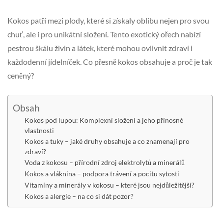
Kokos patří mezi plody, které si získaly oblibu nejen pro svou
chuť, ale i pro unikátní složení. Tento exotický ořech nabízí
pestrou škálu živin a látek, které mohou ovlivnit zdraví i
každodenní jídelníček. Co přesně kokos obsahuje a proč je tak
ceněný?
Obsah
Kokos pod lupou: Komplexní složení a jeho přínosné
vlastnosti
Kokos a tuky – jaké druhy obsahuje a co znamenají pro
zdraví?
Voda z kokosu – přírodní zdroj elektrolytů a minerálů
Kokos a vláknina – podpora trávení a pocitu sytosti
Vitamíny a minerály v kokosu – které jsou nejdůležitější?
Kokos a alergie – na co si dát pozor?