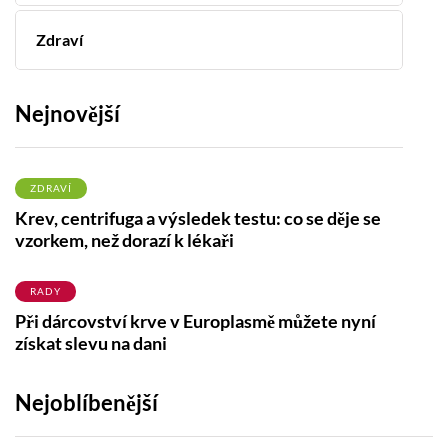
Zdraví
Nejnovější
ZDRAVÍ
Krev, centrifuga a výsledek testu: co se děje se
vzorkem, než dorazí k lékaři
RADY
Při dárcovství krve v Europlasmě můžete nyní
získat slevu na dani
Nejoblíbenější