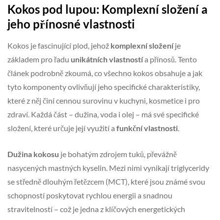
Kokos pod lupou: Komplexní složení a
jeho přínosné vlastnosti
Kokos je fascinující plod, jehož
komplexní složení
je
základem pro řadu
unikátních vlastností
a přínosů. Tento
článek podrobně zkoumá, co všechno kokos obsahuje a jak
tyto komponenty ovlivňují jeho specifické charakteristiky,
které z něj činí cennou surovinu v kuchyni, kosmetice i pro
zdraví. Každá část – dužina, voda i olej – má své specifické
složení, které určuje její využití a
funkční vlastnosti
.
Dužina kokosu
je bohatým zdrojem tuků, převážně
nasycených mastných kyselin. Mezi nimi vynikají triglyceridy
se středně dlouhým řetězcem (MCT), které jsou známé svou
schopností poskytovat rychlou energii a snadnou
stravitelností – což je jedna z klíčových energetických