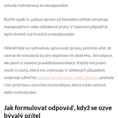
ostuda rozhodnout se neodpovídat.
Buďte opatrní, pokud zpráva od bývalého přítele obsahuje
manipulativní nebo nátlakové prvky. V takovém případě je
lepší chránit své hranice a neodpovídat.
Někteří lidé se rozhodnou ignorovat zprávu, protože vědí, že
návrat do minulosti by jim nepřinesl nic dobrého. Jiní odpoví,
ale jasně si stanoví pravidla komunikace. Každý má právo
zvolit si cestu, která mu vyhovuje. V některých případech
může být užitečné
rozpoznat ghosting a jeho dopady
, protože
i ten je formou ukončení komunikace, která může ovlivnit
další rozhodování.
Jak formulovat odpověď, když se ozve
bývalý přítel