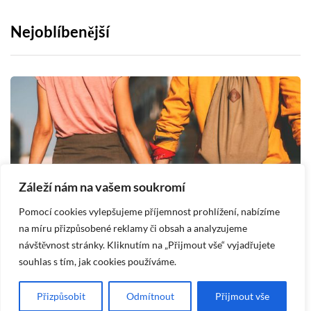
Nejoblíbenější
Záleží nám na vašem soukromí
Pomocí cookies vylepšujeme příjemnost prohlížení, nabízíme
na míru přizpůsobené reklamy či obsah a analyzujeme
návštěvnost stránky. Kliknutím na „Přijmout vše“ vyjadřujete
HOROSKOPY
souhlas s tím, jak cookies používáme.
Beran a Vodnář: Kompatibilita v lásce a
B
Přizpůsobit
Odmítnout
Přijmout vše