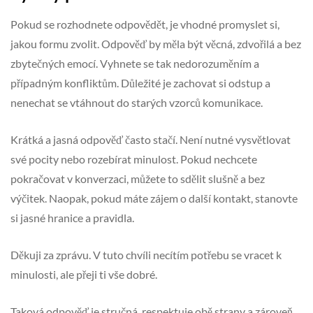
Pokud se rozhodnete odpovědět, je vhodné promyslet si,
jakou formu zvolit. Odpověď by měla být věcná, zdvořilá a bez
zbytečných emocí. Vyhnete se tak nedorozuměním a
případným konfliktům. Důležité je zachovat si odstup a
nenechat se vtáhnout do starých vzorců komunikace.
Krátká a jasná odpověď často stačí. Není nutné vysvětlovat
své pocity nebo rozebírat minulost. Pokud nechcete
pokračovat v konverzaci, můžete to sdělit slušně a bez
výčitek. Naopak, pokud máte zájem o další kontakt, stanovte
si jasné hranice a pravidla.
Děkuji za zprávu. V tuto chvíli necítím potřebu se vracet k
minulosti, ale přeji ti vše dobré.
Taková odpověď je stručná, respektuje obě strany a zároveň