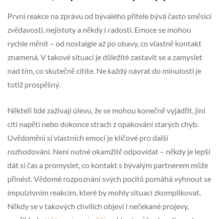
První reakce na zprávu od bývalého přítele bývá často směsicí
zvědavosti, nejistoty a někdy i radosti. Emoce se mohou
rychle měnit – od nostalgie až po obavy, co vlastně kontakt
znamená. V takové situaci je důležité zastavit se a zamyslet
nad tím, co skutečně cítíte. Ne každý návrat do minulosti je
totiž prospěšný.
Někteří lidé zažívají úlevu, že se mohou konečně vyjádřit, jiní
cítí napětí nebo dokonce strach z opakování starých chyb.
Uvědomění si vlastních emocí je klíčové pro další
rozhodování. Není nutné okamžitě odpovídat – někdy je lepší
dát si čas a promyslet, co kontakt s bývalým partnerem může
přinést. Vědomé rozpoznání svých pocitů pomáhá vyhnout se
impulzivním reakcím, které by mohly situaci zkomplikovat.
Někdy se v takových chvílích objeví i nečekané projevy,