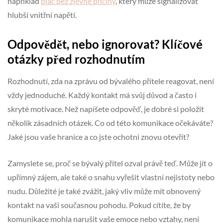
například
pláč bez zjevné příčiny
, který může signalizovat
hlubší vnitřní napětí.
Odpovědět, nebo ignorovat? Klíčové
otázky před rozhodnutím
Rozhodnutí, zda na zprávu od bývalého přítele reagovat, není
vždy jednoduché. Každý kontakt má svůj důvod a často i
skryté motivace. Než napíšete odpověď, je dobré si položit
několik zásadních otázek. Co od této komunikace očekáváte?
Jaké jsou vaše hranice a co jste ochotni znovu otevřít?
Zamyslete se, proč se bývalý přítel ozval právě teď. Může jít o
upřímný zájem, ale také o snahu vyřešit vlastní nejistoty nebo
nudu. Důležité je také zvážit, jaký vliv může mít obnovený
kontakt na vaši současnou pohodu. Pokud cítíte, že by
komunikace mohla narušit vaše emoce nebo vztahy, není