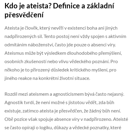
Kdo je ateista? Definice a základní
přesvědčení
Ateista je člověk, který nevěří v existenci boha ani jiných
nadpřirozených sil. Tento postoj není vždy spojen s aktivním
odmítáním náboženství, často jde pouze o absenci víry.
Ateismus může být výsledkem dlouhodobého přemýšlení,
osobních zkušeností nebo vlivu vědeckého poznání. Pro
někoho je to přirozený důsledek kritického myšlení, pro
jiného reakce na konkrétní životní situace.
Rozdíl mezi ateismem a agnosticismem bývá často nejasný.
Agnostik tvrdí, že není možné s jistotou vědět, zda bůh
existuje, zatímco ateista je přesvědčen, že žádný bůh není.
Obě pozice však spojuje absence víry v nadpřirozeno. Ateisté
se často opírají o logiku, důkazy a vědecké poznatky, které