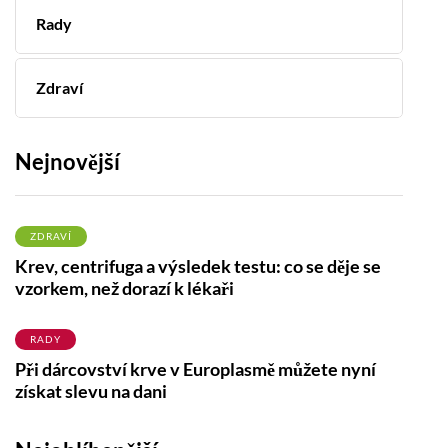
Rady
Zdraví
Nejnovější
ZDRAVÍ
Krev, centrifuga a výsledek testu: co se děje se
vzorkem, než dorazí k lékaři
RADY
Při dárcovství krve v Europlasmě můžete nyní
získat slevu na dani