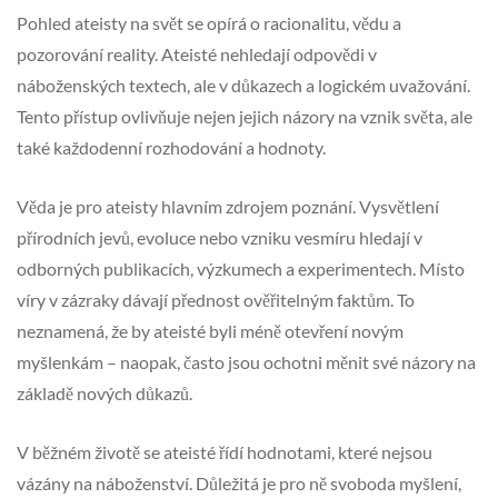
Pohled ateisty na svět se opírá o racionalitu, vědu a
pozorování reality. Ateisté nehledají odpovědi v
náboženských textech, ale v důkazech a logickém uvažování.
Tento přístup ovlivňuje nejen jejich názory na vznik světa, ale
také každodenní rozhodování a hodnoty.
Věda je pro ateisty hlavním zdrojem poznání. Vysvětlení
přírodních jevů, evoluce nebo vzniku vesmíru hledají v
odborných publikacích, výzkumech a experimentech. Místo
víry v zázraky dávají přednost ověřitelným faktům. To
neznamená, že by ateisté byli méně otevření novým
myšlenkám – naopak, často jsou ochotni měnit své názory na
základě nových důkazů.
V běžném životě se ateisté řídí hodnotami, které nejsou
vázány na náboženství. Důležitá je pro ně svoboda myšlení,