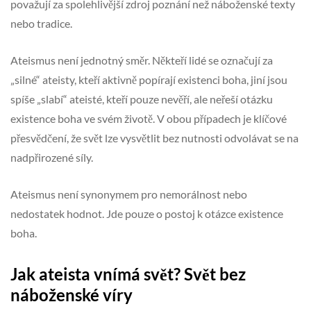
považují za spolehlivější zdroj poznání než náboženské texty
nebo tradice.
Ateismus není jednotný směr. Někteří lidé se označují za
„silné“ ateisty, kteří aktivně popírají existenci boha, jiní jsou
spíše „slabí“ ateisté, kteří pouze nevěří, ale neřeší otázku
existence boha ve svém životě. V obou případech je klíčové
přesvědčení, že svět lze vysvětlit bez nutnosti odvolávat se na
nadpřirozené síly.
Ateismus není synonymem pro nemorálnost nebo
nedostatek hodnot. Jde pouze o postoj k otázce existence
boha.
Jak ateista vnímá svět? Svět bez
náboženské víry