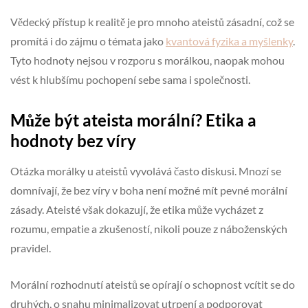
Vědecký přístup k realitě je pro mnoho ateistů zásadní, což se
promítá i do zájmu o témata jako
kvantová fyzika a myšlenky
.
Tyto hodnoty nejsou v rozporu s morálkou, naopak mohou
vést k hlubšímu pochopení sebe sama i společnosti.
Může být ateista morální? Etika a
hodnoty bez víry
Otázka morálky u ateistů vyvolává často diskusi. Mnozí se
domnívají, že bez víry v boha není možné mít pevné morální
zásady. Ateisté však dokazují, že etika může vycházet z
rozumu, empatie a zkušeností, nikoli pouze z náboženských
pravidel.
Morální rozhodnutí ateistů se opírají o schopnost vcítit se do
druhých, o snahu minimalizovat utrpení a podporovat