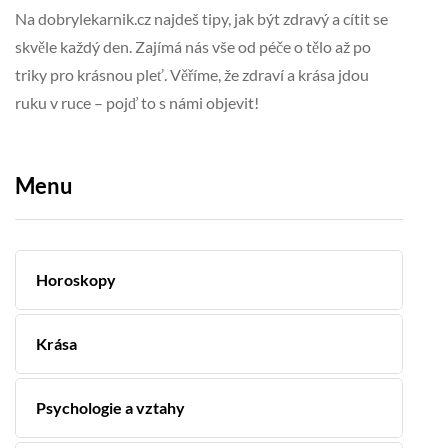
Na dobrylekarnik.cz najdeš tipy, jak být zdravý a cítit se
skvěle každý den. Zajímá nás vše od péče o tělo až po
triky pro krásnou pleť. Věříme, že zdraví a krása jdou
ruku v ruce – pojď to s námi objevit!
Menu
Horoskopy
Krása
Psychologie a vztahy