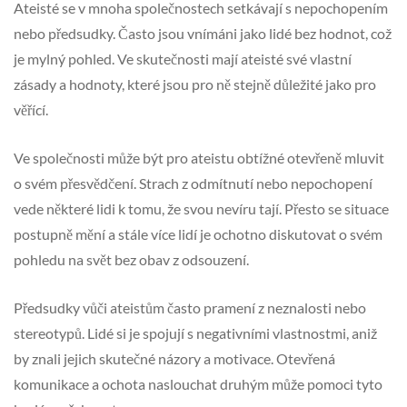
Ateisté se v mnoha společnostech setkávají s nepochopením
nebo předsudky. Často jsou vnímáni jako lidé bez hodnot, což
je mylný pohled. Ve skutečnosti mají ateisté své vlastní
zásady a hodnoty, které jsou pro ně stejně důležité jako pro
věřící.
Ve společnosti může být pro ateistu obtížné otevřeně mluvit
o svém přesvědčení. Strach z odmítnutí nebo nepochopení
vede některé lidi k tomu, že svou nevíru tají. Přesto se situace
postupně mění a stále více lidí je ochotno diskutovat o svém
pohledu na svět bez obav z odsouzení.
Předsudky vůči ateistům často pramení z neznalosti nebo
stereotypů. Lidé si je spojují s negativními vlastnostmi, aniž
by znali jejich skutečné názory a motivace. Otevřená
komunikace a ochota naslouchat druhým může pomoci tyto