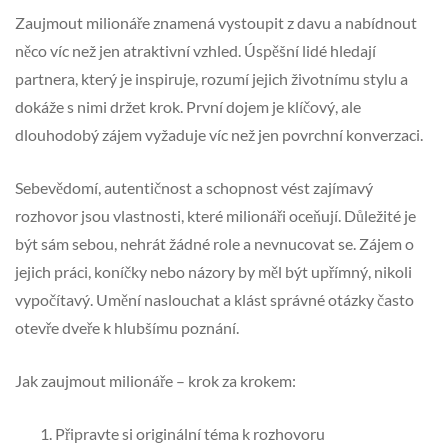
Zaujmout milionáře znamená vystoupit z davu a nabídnout
něco víc než jen atraktivní vzhled. Úspěšní lidé hledají
partnera, který je inspiruje, rozumí jejich životnímu stylu a
dokáže s nimi držet krok. První dojem je klíčový, ale
dlouhodobý zájem vyžaduje víc než jen povrchní konverzaci.
Sebevědomí, autentičnost a schopnost vést zajímavý
rozhovor jsou vlastnosti, které milionáři oceňují. Důležité je
být sám sebou, nehrát žádné role a nevnucovat se. Zájem o
jejich práci, koníčky nebo názory by měl být upřímný, nikoli
vypočítavý. Umění naslouchat a klást správné otázky často
otevře dveře k hlubšímu poznání.
Jak zaujmout milionáře – krok za krokem:
Připravte si originální téma k rozhovoru