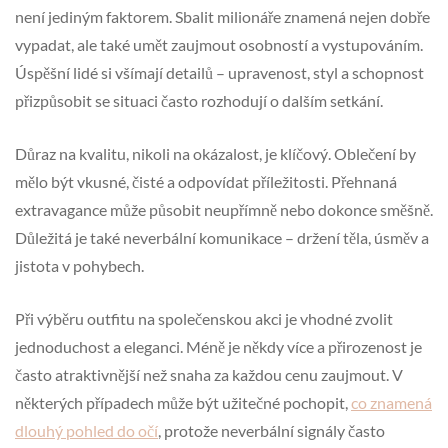
není jediným faktorem. Sbalit milionáře znamená nejen dobře
vypadat, ale také umět zaujmout osobností a vystupováním.
Úspěšní lidé si všímají detailů – upravenost, styl a schopnost
přizpůsobit se situaci často rozhodují o dalším setkání.
Důraz na kvalitu, nikoli na okázalost, je klíčový. Oblečení by
mělo být vkusné, čisté a odpovídat příležitosti. Přehnaná
extravagance může působit neupřímně nebo dokonce směšně.
Důležitá je také neverbální komunikace – držení těla, úsměv a
jistota v pohybech.
Při výběru outfitu na společenskou akci je vhodné zvolit
jednoduchost a eleganci. Méně je někdy více a přirozenost je
často atraktivnější než snaha za každou cenu zaujmout. V
některých případech může být užitečné pochopit,
co znamená
dlouhý pohled do očí
, protože neverbální signály často