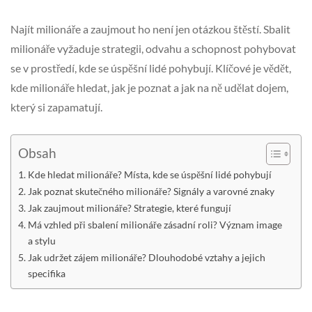
Najít milionáře a zaujmout ho není jen otázkou štěstí. Sbalit
milionáře vyžaduje strategii, odvahu a schopnost pohybovat
se v prostředí, kde se úspěšní lidé pohybují. Klíčové je vědět,
kde milionáře hledat, jak je poznat a jak na ně udělat dojem,
který si zapamatují.
Obsah
Kde hledat milionáře? Místa, kde se úspěšní lidé pohybují
Jak poznat skutečného milionáře? Signály a varovné znaky
Jak zaujmout milionáře? Strategie, které fungují
Má vzhled při sbalení milionáře zásadní roli? Význam image
a stylu
Jak udržet zájem milionáře? Dlouhodobé vztahy a jejich
specifika