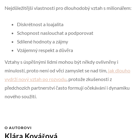
Nejdůležitější vlastnosti pro dlouhodobý vztah s milionářem:
Diskrétnost a loajalita
Schopnost naslouchat a podporovat
Sdílené hodnoty a zájmy
Vzájemný respekt a důvěra
Vztahy s úspěšnými lidmi mohou být někdy ovlivněny i
minulostí, proto není od věci zamyslet se nad tím,
jak dlouho
vydrží nový vztah po rozvodu
, protože zkušenosti z
předchozích partnerství často formují očekávání i dynamiku
nového soužití.
O AUTOROVI
Klára Kovářová