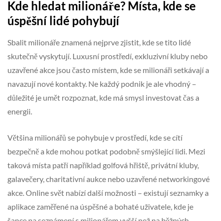
Kde hledat milionáře? Místa, kde se
úspěšní lidé pohybují
Sbalit milionáře znamená nejprve zjistit, kde se tito lidé
skutečně vyskytují. Luxusní prostředí, exkluzivní kluby nebo
uzavřené akce jsou často místem, kde se milionáři setkávají a
navazují nové kontakty. Ne každý podnik je ale vhodný –
důležité je umět rozpoznat, kde má smysl investovat čas a
energii.
Většina milionářů se pohybuje v prostředí, kde se cítí
bezpečně a kde mohou potkat podobně smýšlející lidi. Mezi
taková místa patří například golfová hřiště, privátní kluby,
galavečery, charitativní aukce nebo uzavřené networkingové
akce. Online svět nabízí další možnosti – existují seznamky a
aplikace zaměřené na úspěšné a bohaté uživatele, kde je
šance na seznámení s milionářem vyšší než na běžných