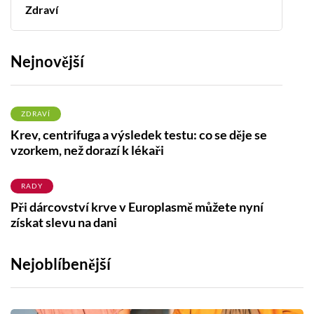
Zdraví
Nejnovější
ZDRAVÍ
Krev, centrifuga a výsledek testu: co se děje se
vzorkem, než dorazí k lékaři
RADY
Při dárcovství krve v Europlasmě můžete nyní
získat slevu na dani
Nejoblíbenější