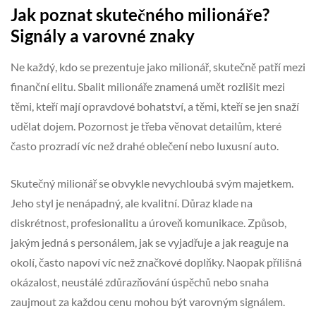
Jak poznat skutečného milionáře?
Signály a varovné znaky
Ne každý, kdo se prezentuje jako milionář, skutečně patří mezi
finanční elitu. Sbalit milionáře znamená umět rozlišit mezi
těmi, kteří mají opravdové bohatství, a těmi, kteří se jen snaží
udělat dojem. Pozornost je třeba věnovat detailům, které
často prozradí víc než drahé oblečení nebo luxusní auto.
Skutečný milionář se obvykle nevychloubá svým majetkem.
Jeho styl je nenápadný, ale kvalitní. Důraz klade na
diskrétnost, profesionalitu a úroveň komunikace. Způsob,
jakým jedná s personálem, jak se vyjadřuje a jak reaguje na
okolí, často napoví víc než značkové doplňky. Naopak přílišná
okázalost, neustálé zdůrazňování úspěchů nebo snaha
zaujmout za každou cenu mohou být varovným signálem.