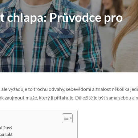
it chlapa: Průvodce pro
, ale vyžaduje to trochu odvahy, sebevědomí a znalost několika j
ak zaujmout muže, který ji přitahuje. Důležité je být sama sebou a n
klíčový
 kontakt