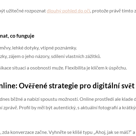
být užitečné rozpoznat
dlouhý pohled do očí
, protože právě tímto
znat, co funguje
úsměvy, lehké dotyky, vtipné poznámky.
y, zájem o jeho názory, sdílení vlastních zážitků.
kace situaci a osobnosti muže. Flexibilita je klíčem k úspěchu.
nline: Ověřené strategie pro digitální svět
dnes běžné a nabízí spoustu možností. Online prostředí ale klade d
zprávě. Profil by měl být autentický, s aktuální fotografií a krát
 zda konverzace začne. Vyhněte se klišé typu „Ahoj, jak se máš?“ a