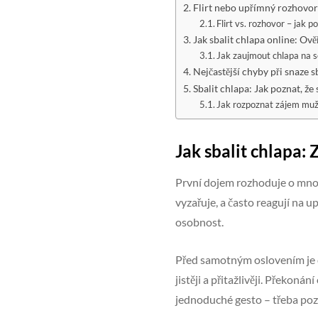
Flirt nebo upřímný rozhovor?
Flirt vs. rozhovor – jak p
Jak sbalit chlapa online: Ově
Jak zaujmout chlapa na
Nejčastější chyby při snaze s
Sbalit chlapa: Jak poznat, že
Jak rozpoznat zájem mu
Jak sbalit chlapa: 
První dojem rozhoduje o mnoh
vyzařuje, a často reagují na 
osobnost.
Před samotným oslovením je d
jistěji a přitažlivěji. Překon
jednoduché gesto – třeba poz