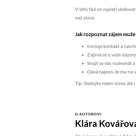
V této fázi se vyplatí sledova
než slova.
Jak rozpoznat zájem muže
Iniciuje kontakt a navrh
Zajímá se o vaše názory 
Snaží se vás rozesmát a
Dává najevo, že mu na vá
Tip: Sledujte nejen slova, ale 
O AUTOROVI
Klára Kovářov