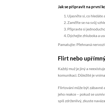
Jak se připravit na první 
Ujasněte si, co hledáte 
Zaměřte se na svůj vzhl
Připravte si jednoducho
Dýchejte zhluboka a usm
Pamatujte: Přehnaná nervozit
Flirt nebo upřímný
Každý muž je jiný a neexistuje
komunikaci. Důležité je vnímat
Flirtování může být zábavné a
jeho reakce – pokud se usmív
spíš zdrženlivý, zkuste naváza