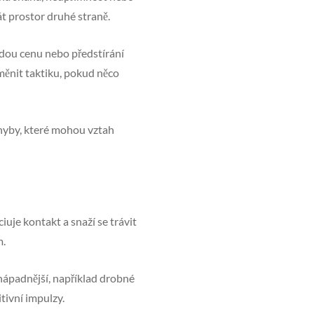
át prostor druhé straně.
ždou cenu nebo předstírání
měnit taktiku, pokud něco
chyby, které mohou vztah
uje kontakt a snaží se trávit
m.
enápadnější, například drobné
tivní impulzy.