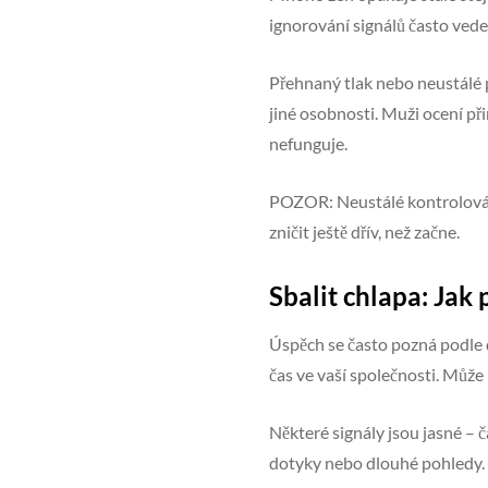
ignorování signálů často vede
Přehnaný tlak nebo neustálé p
jiné osobnosti. Muži ocení př
nefunguje.
POZOR: Neustálé kontrolování
zničit ještě dřív, než začne.
Sbalit chlapa: Jak 
Úspěch se často pozná podle d
čas ve vaší společnosti. Můž
Některé signály jsou jasné – 
dotyky nebo dlouhé pohledy. D