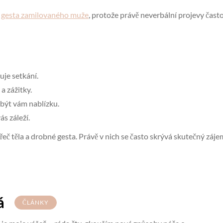
t
gesta zamilovaného muže
, protože právě neverbální projevy často
uje setkání.
a zážitky.
 být vám nablízku.
s záleží.
i řeč těla a drobné gesta. Právě v nich se často skrývá skutečný záje
á
ČLÁNKY