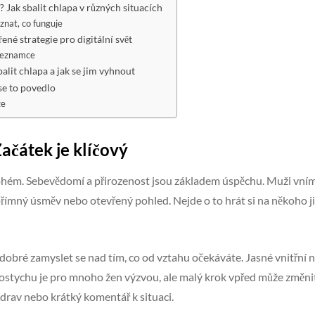
 Jak sbalit chlapa v různých situacích
oznat, co funguje
řené strategie pro digitální svět
 seznamce
balit chlapa a jak se jim vyhnout
 se to povedlo
že
Začátek je klíčový
ém. Sebevědomí a přirozenost jsou základem úspěchu. Muži vnímaj
upřímný úsměv nebo otevřený pohled. Nejde o to hrát si na někoho j
obré zamyslet se nad tím, co od vztahu očekáváte. Jasné vnitřní
ání ostychu je pro mnoho žen výzvou, ale malý krok vpřed může změni
drav nebo krátký komentář k situaci.