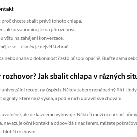
kontakt
a proč chcete sbalit právě tohoto chlapa.
ed, ale nezapomínejte na přirozenost.
u větu na zahájení konverzace.
ějte se – úsměv je největší zbraň.
a nebo snaha o dokonalost často působí opačně. Buďte sama sebou
 rozhovor? Jak sbalit chlapa v různých sit
 univerzální recept na úspěch. Někdy zabere nenápadný flirt, jindy
 signály, které muž vysílá, a podle nich upravit své chování.
 uvolněné, ale ne každému vyhovuje. Někteří muži ocení spíš přímý
á, navazuje oční kontakt a odpovídá s nadšením, můžete pokračova
t hlubší rozhovor.