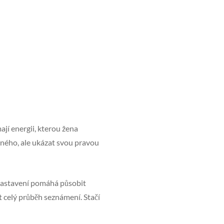
í energii, kterou žena
iného, ale ukázat svou pravou
 nastavení pomáhá působit
t celý průběh seznámení. Stačí