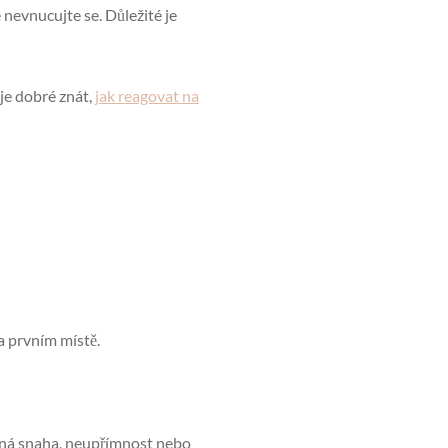
 nevnucujte se. Důležité je
je dobré znát,
jak reagovat na
a prvním místě.
išná snaha, neupřímnost nebo