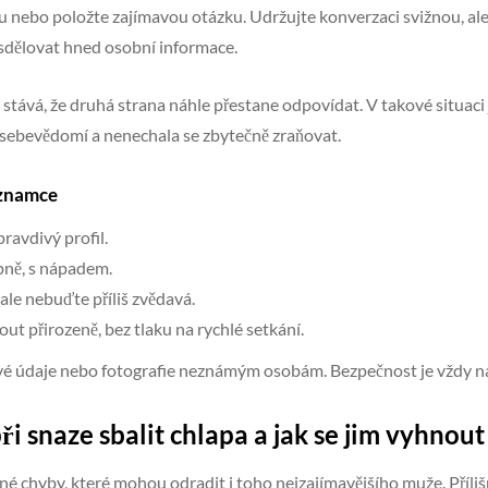
lu nebo položte zajímavou otázku. Udržujte konverzaci svižnou, ale
sdělovat hned osobní informace.
stává, že druhá strana náhle přestane odpovídat. V takové situaci 
a sebevědomí a nenechala se zbytečně zraňovat.
eznamce
pravdivý profil.
ipně, s nápadem.
 ale nebuďte příliš zvědavá.
ut přirozeně, bez tlaku na rychlé setkání.
livé údaje nebo fotografie neznámým osobám. Bezpečnost je vždy n
ři snaze sbalit chlapa a jak se jim vyhnout
né chyby, které mohou odradit i toho nejzajímavějšího muže. Příl