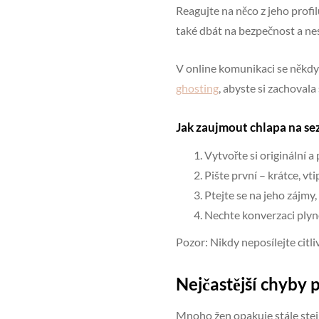
Reagujte na něco z jeho profi
také dbát na bezpečnost a ne
V online komunikaci se někdy 
ghosting
, abyste si zachoval
Jak zaujmout chlapa na s
Vytvořte si originální a 
Pište první – krátce, vt
Ptejte se na jeho zájmy,
Nechte konverzaci plyno
Pozor: Nikdy neposílejte cit
Nejčastější chyby p
Mnoho žen opakuje stále stej