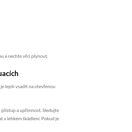
 a nechte věci plynout.
uacích
 je lepší vsadit na otevřenou
 přístup a upřímnost. Sledujte
t v lehkém škádlení. Pokud je