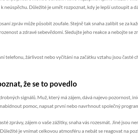
 k neúspěchu. Důležité je umět rozpoznat, kdy je lepší ustoupit a d
saní zpráv může působit zoufale. Stejně tak snaha zalíbit se za ka
irozenost a zdravé sebevědomí. Sledujte jeho reakce a nebojte se z
 telefonu, žárlivost nebo vyčítání na začátku vztahu jsou časté 
poznat, že se to povedlo
robných signálů. Muž, který má zájem, dává najevo pozornost, inici
e nabídnout pomoc, napsat první nebo navrhnout společný progra
časté zprávy, zájem o vaše zážitky, snaha vás rozesmát. Jiné jsou n
ůležité je vnímat celkovou atmosféru a nebát se reagovat na pozi