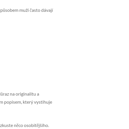
 způsobem muži často dávají
ůraz na originalitu a
kým popisem, který vystihuje
 zkuste něco osobitějšího.