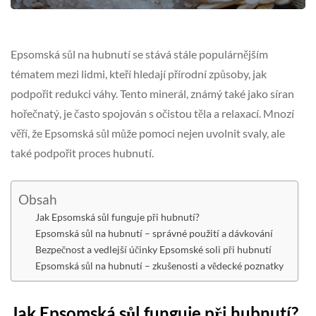
Epsomská sůl na hubnutí se stává stále populárnějším
tématem mezi lidmi, kteří hledají přírodní způsoby, jak
podpořit redukci váhy. Tento minerál, známý také jako síran
hořečnatý, je často spojován s očistou těla a relaxací. Mnozí
věří, že Epsomská sůl může pomoci nejen uvolnit svaly, ale
také podpořit proces hubnutí.
Obsah
Jak Epsomská sůl funguje při hubnutí?
Epsomská sůl na hubnutí – správné použití a dávkování
Bezpečnost a vedlejší účinky Epsomské soli při hubnutí
Epsomská sůl na hubnutí – zkušenosti a vědecké poznatky
Jak Epsomská sůl funguje při hubnutí?