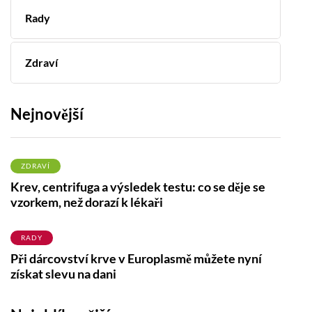
Rady
Zdraví
Nejnovější
ZDRAVÍ
Krev, centrifuga a výsledek testu: co se děje se
vzorkem, než dorazí k lékaři
RADY
Při dárcovství krve v Europlasmě můžete nyní
získat slevu na dani