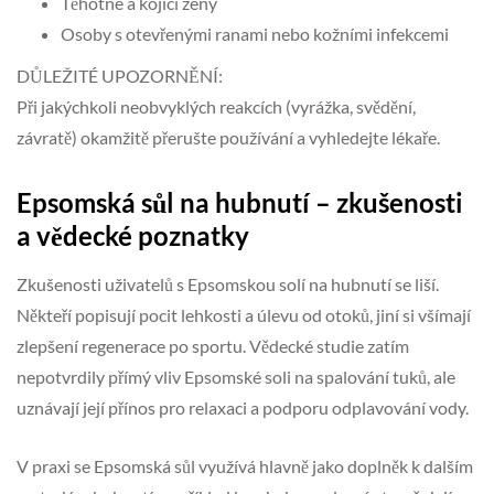
Těhotné a kojící ženy
Osoby s otevřenými ranami nebo kožními infekcemi
DŮLEŽITÉ UPOZORNĚNÍ:
Při jakýchkoli neobvyklých reakcích (vyrážka, svědění,
závratě) okamžitě přerušte používání a vyhledejte lékaře.
Epsomská sůl na hubnutí – zkušenosti
a vědecké poznatky
Zkušenosti uživatelů s Epsomskou solí na hubnutí se liší.
Někteří popisují pocit lehkosti a úlevu od otoků, jiní si všímají
zlepšení regenerace po sportu. Vědecké studie zatím
nepotvrdily přímý vliv Epsomské soli na spalování tuků, ale
uznávají její přínos pro relaxaci a podporu odplavování vody.
V praxi se Epsomská sůl využívá hlavně jako doplněk k dalším