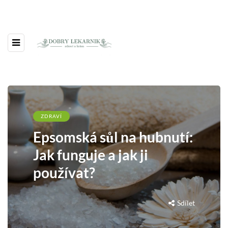
ZDRAVÍ
Epsomská sůl na hubnutí:
Jak funguje a jak ji
používat?
Sdílet