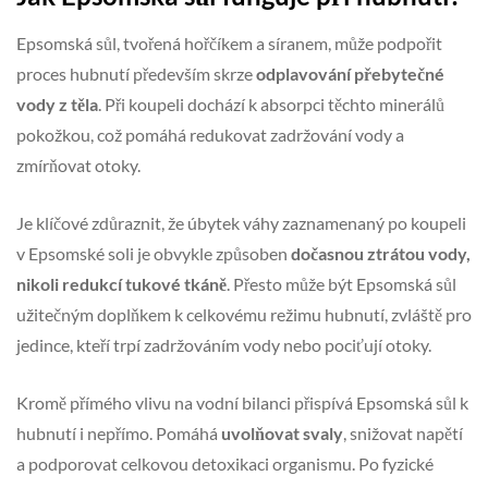
Epsomská sůl, tvořená hořčíkem a síranem, může podpořit
proces hubnutí především skrze
odplavování přebytečné
vody z těla
. Při koupeli dochází k absorpci těchto minerálů
pokožkou, což pomáhá redukovat zadržování vody a
zmírňovat otoky.
Je klíčové zdůraznit, že úbytek váhy zaznamenaný po koupeli
v Epsomské soli je obvykle způsoben
dočasnou ztrátou vody,
nikoli redukcí tukové tkáně
. Přesto může být Epsomská sůl
užitečným doplňkem k celkovému režimu hubnutí, zvláště pro
jedince, kteří trpí zadržováním vody nebo pociťují otoky.
Kromě přímého vlivu na vodní bilanci přispívá Epsomská sůl k
hubnutí i nepřímo. Pomáhá
uvolňovat svaly
, snižovat napětí
a podporovat celkovou detoxikaci organismu. Po fyzické