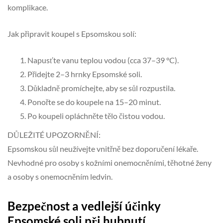
komplikace.
Jak připravit koupel s Epsomskou solí:
Napusťte vanu teplou vodou (cca 37–39 °C).
Přidejte 2–3 hrnky Epsomské soli.
Důkladně promíchejte, aby se sůl rozpustila.
Ponořte se do koupele na 15–20 minut.
Po koupeli opláchněte tělo čistou vodou.
DŮLEŽITÉ UPOZORNĚNÍ:
Epsomskou sůl neužívejte vnitřně bez doporučení lékaře.
Nevhodné pro osoby s kožními onemocněními, těhotné ženy
a osoby s onemocněním ledvin.
Bezpečnost a vedlejší účinky
Epsomské soli při hubnutí