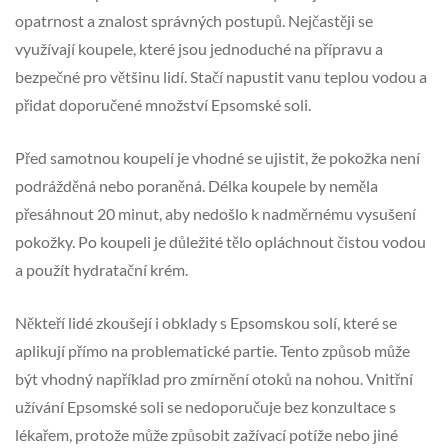
opatrnost a znalost správných postupů. Nejčastěji se
využívají koupele, které jsou jednoduché na přípravu a
bezpečné pro většinu lidí. Stačí napustit vanu teplou vodou a
přidat doporučené množství Epsomské soli.
Před samotnou koupelí je vhodné se ujistit, že pokožka není
podrážděná nebo poraněná. Délka koupele by neměla
přesáhnout 20 minut, aby nedošlo k nadměrnému vysušení
pokožky. Po koupeli je důležité tělo opláchnout čistou vodou
a použít hydratační krém.
Někteří lidé zkoušejí i obklady s Epsomskou solí, které se
aplikují přímo na problematické partie. Tento způsob může
být vhodný například pro zmírnění otoků na nohou. Vnitřní
užívání Epsomské soli se nedoporučuje bez konzultace s
lékařem, protože může způsobit zažívací potíže nebo jiné