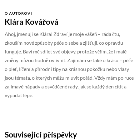
O AUTOROVI
Klára Kovářová
Ahoj, jmenuji se Klára! Zdraví je moje vášeň – ráda čtu,
zkouším nové způsoby péče o sebe a zjišťuji, co opravdu
funguje. Baví mě sdílet své objevy, protože věřím, že i malé
změny můžou hodně ovlivnit. Zajímám se také o krásu – péče
o pleť, líčení a přírodní tipy na krásnou pokožku nebo vlasy
jsou témata, o kterých můžu mluvit pořád. Vždy mám po ruce
zajímavé nápady a osvědčené rady, jak se každý den cítit a
vypadat lépe.
Související příspěvky