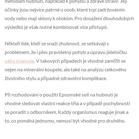
metodám hubnutí, například k pohybu a zdravé stravě. Její
účinky jsou nejvíce patrné u osob, které trpí zadržováním
vody nebo mají sklony k otokům. Pro dosažení dlouhodobých
výsledků je však nutné kombinovat více přístupů.
Někteří lidé, kteří se snaží zhubnout, se setkávají s
problémem, že i přes pravidelný pohyb a úpravu jídelníčku
váha stagnuje
. V takových případech je vhodné zaměřit se
nejen na minerální koupele, ale také na analýzu celkového
životního stylu a případné zdravotní komplikace.
Při rozhodování o použití Epsomské soli na hubnutí je
vhodné sledovat vlastní reakce těla a v případě pochybností
se poradit s odborníkem. Každý organismus reaguje jinak a
to, co pomáhá jednomu, nemusí být vhodné pro druhého.