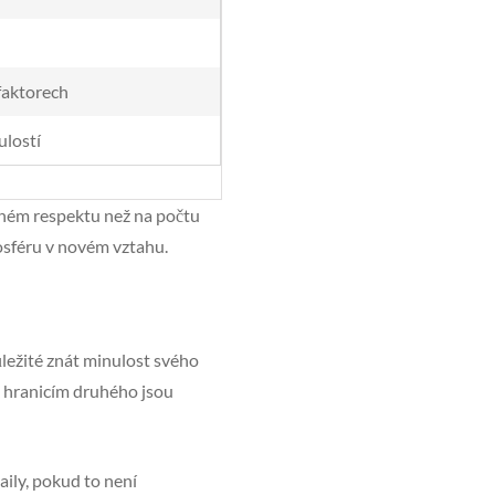
faktorech
ulostí
mném respektu než na počtu
mosféru v novém vztahu.
ůležité znát minulost svého
 k hranicím druhého jsou
aily, pokud to není