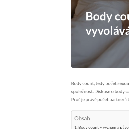
Body cou
vyvoláv
Body count, tedy počet sexuál
společnost. Diskuse o body co
Proč je právě počet partnerů
Obsah
Body count – význam a pův