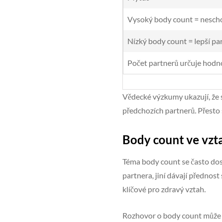
Vysoký body count = nesch
Nízký body count = lepší pa
Počet partnerů určuje hodn
Vědecké výzkumy ukazují, že 
předchozích partnerů. Přesto 
Body count ve vzta
Téma body count se často dost
partnera, jiní dávají přednos
klíčové pro zdravý vztah.
Rozhovor o body count může bý