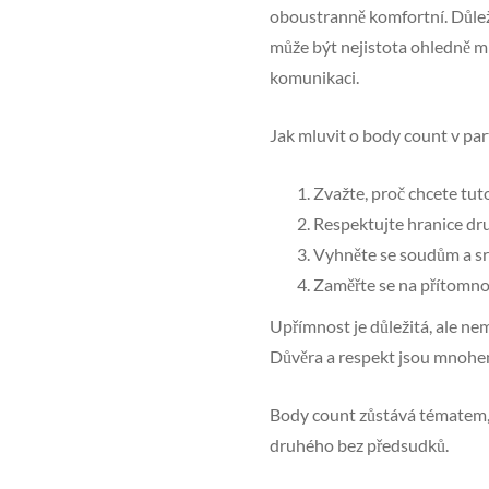
oboustranně komfortní. Důleži
může být nejistota ohledně m
komunikaci.
Jak mluvit o body count v pa
Zvažte, proč chcete tut
Respektujte hranice dr
Vyhněte se soudům a s
Zaměřte se na přítomno
Upřímnost je důležitá, ale ne
Důvěra a respekt jsou mnohem
Body count zůstává tématem, k
druhého bez předsudků.