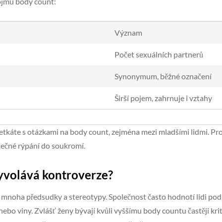
ojmu body count:
Význam
Počet sexuálních partnerů
Synonymum, běžné označení
Širší pojem, zahrnuje i vztahy
etkáte s otázkami na body count, zejména mezi mladšími lidmi. Pro 
tečné rýpání do soukromí.
yvolává kontroverze?
mnoha předsudky a stereotypy. Společnost často hodnotí lidi podle
nebo viny. Zvlášť ženy bývají kvůli vyššímu body countu častěji kri