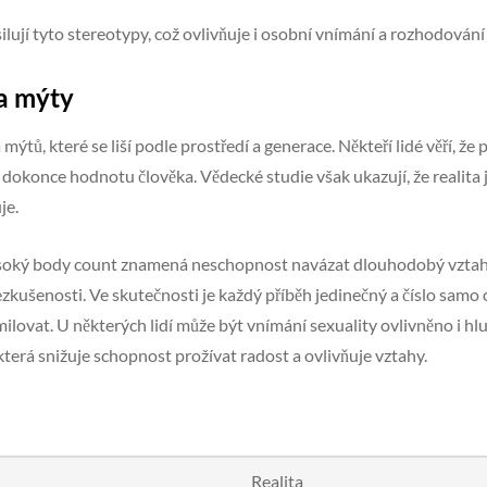
lují tyto stereotypy, což ovlivňuje i osobní vnímání a rozhodování
 a mýty
ýtů, které se liší podle prostředí a generace. Někteří lidé věří, že
 dokonce hodnotu člověka. Vědecké studie však ukazují, že realita 
je.
soký body count znamená neschopnost navázat dlouhodobý vztah. Ji
kušenosti. Ve skutečnosti je každý příběh jedinečný a číslo samo 
lovat. U některých lidí může být vnímání sexuality ovlivněno i h
 která snižuje schopnost prožívat radost a ovlivňuje vztahy.
Realita