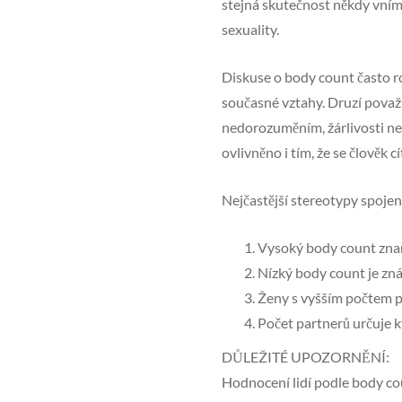
stejná skutečnost někdy vním
sexuality.
Diskuse o body count často roz
současné vztahy. Druzí považ
nedorozuměním, žárlivosti ne
ovlivněno i tím, že se člověk cí
Nejčastější stereotypy spojen
Vysoký body count zna
Nízký body count je zná
Ženy s vyšším počtem p
Počet partnerů určuje k
DŮLEŽITÉ UPOZORNĚNÍ:
Hodnocení lidí podle body cou