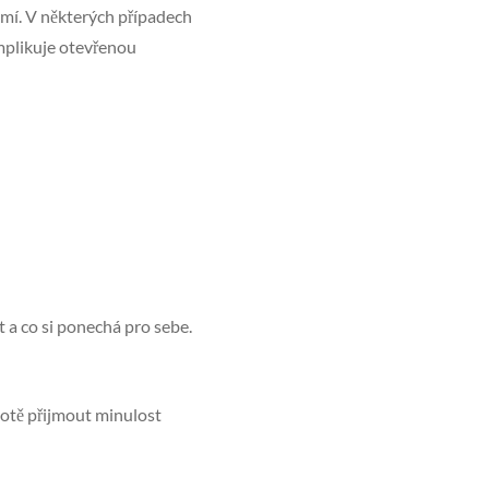
romí. V některých případech
mplikuje otevřenou
 a co si ponechá pro sebe.
hotě přijmout minulost