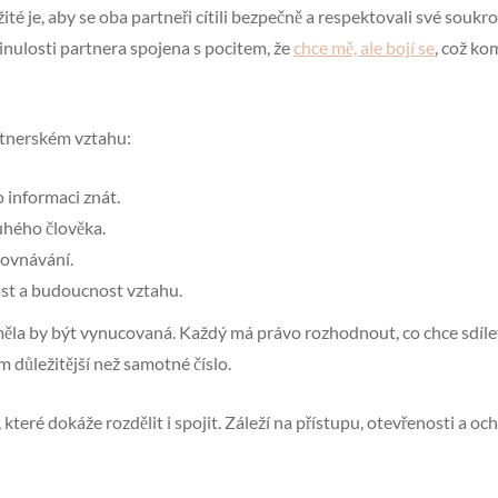
té je, aby se oba partneři cítili bezpečně a respektovali své souk
inulosti partnera spojena s pocitem, že
chce mě, ale bojí se
, což ko
rtnerském vztahu:
o informaci znát.
uhého člověka.
rovnávání.
st a budoucnost vztahu.
měla by být vynucovaná. Každý má právo rozhodnout, co chce sdílet
 důležitější než samotné číslo.
teré dokáže rozdělit i spojit. Záleží na přístupu, otevřenosti a oc