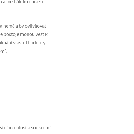
ch a mediálním obrazu
c a neměla by ovlivňovat
vé postoje mohou vést k
nímání vlastní hodnoty
omí.
stní minulost a soukromí.