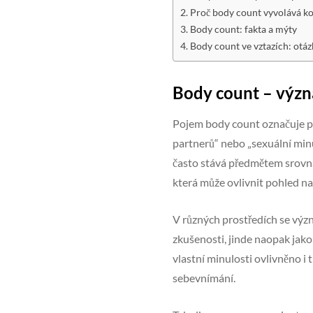
Proč body count vyvolává k
Body count: fakta a mýty
Body count ve vztazích: otáz
Body count – výz
Pojem body count označuje poč
partnerů“ nebo „sexuální minul
často stává předmětem srovnáv
která může ovlivnit pohled n
V různých prostředích se výz
zkušenosti, jinde naopak jak
vlastní minulosti ovlivněno i t
sebevnímání.