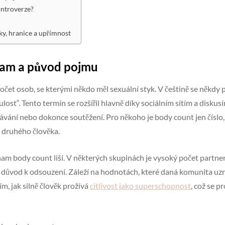
ontroverze?
ky, hranice a upřímnost
nam a původ pojmu
et osob, se kterými někdo měl sexuální styk. V češtině se někdy p
ost“. Tento termín se rozšířil hlavně díky sociálním sítím a diskus
ání nebo dokonce soutěžení. Pro někoho je body count jen číslo, p
a druhého člověka.
nam body count liší. V některých skupinách je vysoký počet partn
o důvod k odsouzení. Záleží na hodnotách, které daná komunita u
ím, jak silně člověk prožívá
citlivost jako superschopnost
, což se p