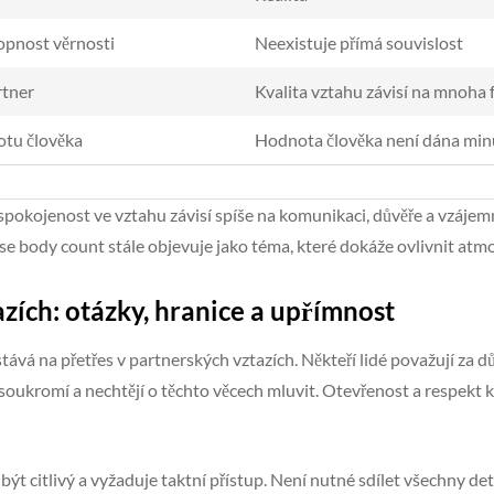
opnost věrnosti
Neexistuje přímá souvislost
rtner
Kvalita vztahu závisí na mnoha 
otu člověka
Hodnota člověka není dána min
spokojenost ve vztahu závisí spíše na komunikaci, důvěře a vzáje
se body count stále objevuje jako téma, které dokáže ovlivnit at
zích: otázky, hranice a upřímnost
ává na přetřes v partnerských vztazích. Někteří lidé považují za d
t soukromí a nechtějí o těchto věcech mluvit. Otevřenost a respekt
t citlivý a vyžaduje taktní přístup. Není nutné sdílet všechny det