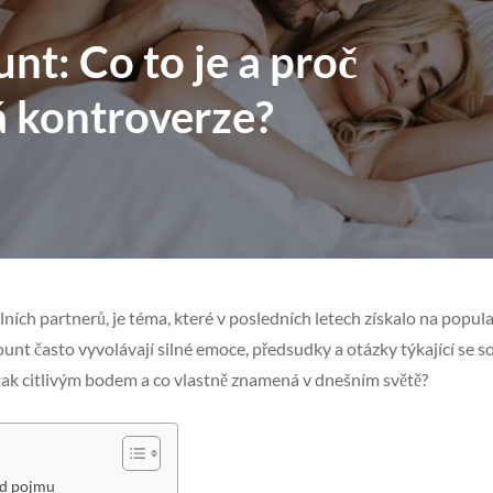
nt: Co to je a proč
á kontroverze?
ních partnerů, je téma, které v posledních letech získalo na popula
unt často vyvolávají silné emoce, předsudky a otázky týkající se s
 tak citlivým bodem a co vlastně znamená v dnešním světě?
od pojmu