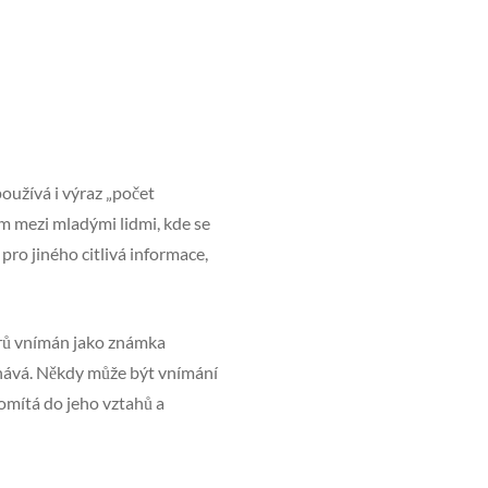
oužívá i výraz „počet
ím mezi mladými lidmi, kde se
ro jiného citlivá informace,
erů vnímán jako známka
znává. Někdy může být vnímání
romítá do jeho vztahů a