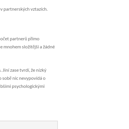
 v partnerských vztazích.
 počet partnerů přímo
je mnohem složitější a žádné
ní zase tvrdí, že nízký
o sobě nic nevypovídá o
lubšími psychologickými