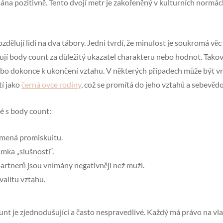
ána pozitivně. Tento dvojí metr je zakořeněný v kulturních normá
dělují lidi na dva tábory. Jedni tvrdí, že minulost je soukromá vě
ují body count za důležitý ukazatel charakteru nebo hodnot. Tako
bo dokonce k ukončení vztahu. V některých případech může být v
tí jako
černá ovce rodiny
, což se promítá do jeho vztahů a sebevěd
é s body count:
mená promiskuitu.
mka „slušnosti“.
artnerů jsou vnímány negativněji než muži.
valitu vztahu.
nt je zjednodušující a často nespravedlivé. Každý má právo na vla