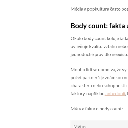
Média a popkultura často posi
Body count: fakta
Okolo body count koluje řada m
ovlivňuje kvalitu vztahu nebo
jednoduché pravidlo neexistu
Mnoho lidí se domnívá, že vy
počet partnerů je známkou nez
charakteru nebo schopnosti mi
faktory, například
anhedonií
,
Mýty a fakta o body count:
Mýtus