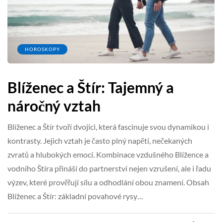
HOROSKOPY
Blíženec a Štír: Tajemný a
náročný vztah
Blíženec a Štír tvoří dvojici, která fascinuje svou dynamikou i
kontrasty. Jejich vztah je často plný napětí, nečekaných
zvratů a hlubokých emocí. Kombinace vzdušného Blížence a
vodního Štíra přináší do partnerství nejen vzrušení, ale i řadu
výzev, které prověřují sílu a odhodlání obou znamení. Obsah
Blíženec a Štír: základní povahové rysy…