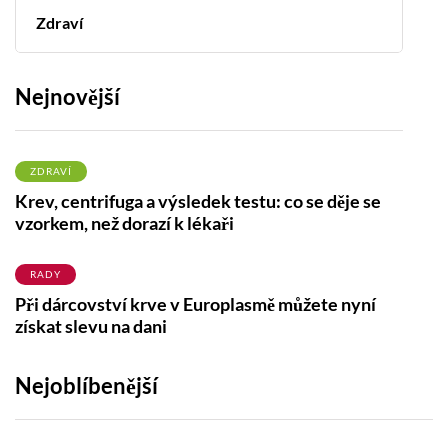
Zdraví
Nejnovější
ZDRAVÍ
Krev, centrifuga a výsledek testu: co se děje se
vzorkem, než dorazí k lékaři
RADY
Při dárcovství krve v Europlasmě můžete nyní
získat slevu na dani
Nejoblíbenější