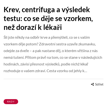
Krev, centrifuga a výsledek
testu: co se děje se vzorkem,
než dorazí k lékaři
Šli jste někdy na odběr krve a přemýšleli, co se s vaším
vzorkem děje potom? Zdravotní sestra uzavře zkumavku,
odejde za dveře – a pak nastane děj, o kterém většina z nás
nemá tušení. Přitom právě na tom, co se stane v následujících
hodinách, závisí přesnost výsledků, podle nichž lékař
rozhoduje o vašem zdraví. Cesta vzorku od jehly k…
Sdílet
RADY