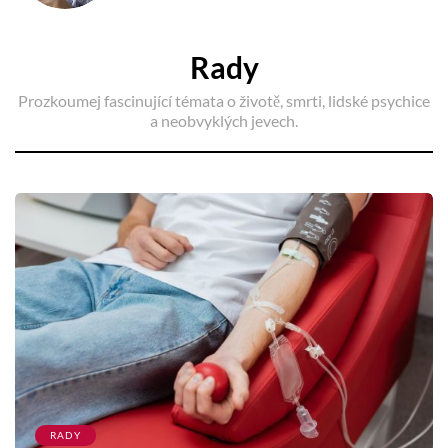
Rady
Prozkoumej fascinující témata o životě, smrti, lidské psychice
a neobvyklých jevech.
RADY