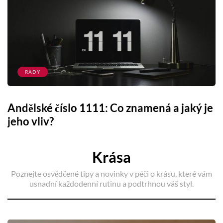
RADY
Andělské číslo 1111: Co znamená a jaký je
jeho vliv?
Krása
Poznejte osvědčené tipy a novinky v péči o krásu, které vám
usnadní každodenní rutinu a podtrhnou váš styl.