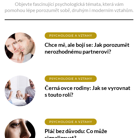
Objevte fascinující psychologická témata, která vám
pomohou lépe porozumět sobě, druhým i moderním vztahům.
PSYCHOLOGIE A VZTAHY
Chce mě, ale bojí se: Jak porozumět
nerozhodnému partnerovi?
PSYCHOLOGIE A VZTAHY
Černá ovce rodiny: Jak se vyrovnat
s touto rolí?
PSYCHOLOGIE A VZTAHY
Pláč bez důvodu: Co může
signalizovat?