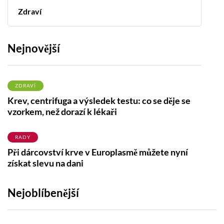
Zdraví
Nejnovější
ZDRAVÍ
Krev, centrifuga a výsledek testu: co se děje se
vzorkem, než dorazí k lékaři
RADY
Při dárcovství krve v Europlasmě můžete nyní
získat slevu na dani
Nejoblíbenější