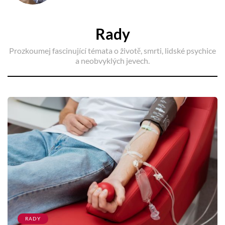
Rady
Prozkoumej fascinující témata o životě, smrti, lidské psychice
a neobvyklých jevech.
RADY