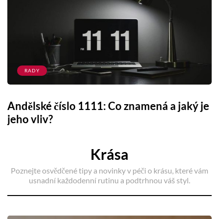
RADY
Andělské číslo 1111: Co znamená a jaký je
jeho vliv?
Krása
Poznejte osvědčené tipy a novinky v péči o krásu, které vám
usnadní každodenní rutinu a podtrhnou váš styl.