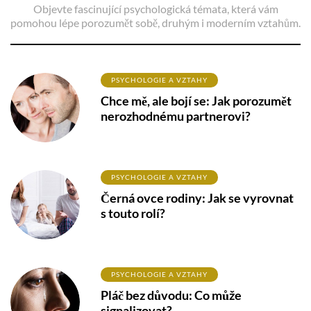
Objevte fascinující psychologická témata, která vám
pomohou lépe porozumět sobě, druhým i moderním vztahům.
PSYCHOLOGIE A VZTAHY
Chce mě, ale bojí se: Jak porozumět
nerozhodnému partnerovi?
PSYCHOLOGIE A VZTAHY
Černá ovce rodiny: Jak se vyrovnat
s touto rolí?
PSYCHOLOGIE A VZTAHY
Pláč bez důvodu: Co může
signalizovat?