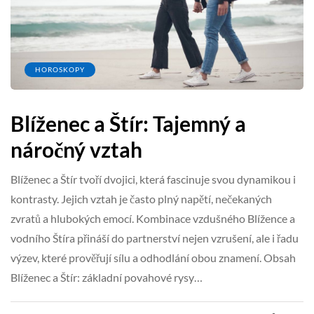
HOROSKOPY
Blíženec a Štír: Tajemný a
náročný vztah
Blíženec a Štír tvoří dvojici, která fascinuje svou dynamikou i
kontrasty. Jejich vztah je často plný napětí, nečekaných
zvratů a hlubokých emocí. Kombinace vzdušného Blížence a
vodního Štíra přináší do partnerství nejen vzrušení, ale i řadu
výzev, které prověřují sílu a odhodlání obou znamení. Obsah
Blíženec a Štír: základní povahové rysy…