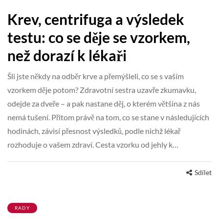
Krev, centrifuga a výsledek
testu: co se děje se vzorkem,
než dorazí k lékaři
Šli jste někdy na odběr krve a přemýšleli, co se s vaším
vzorkem děje potom? Zdravotní sestra uzavře zkumavku,
odejde za dveře – a pak nastane děj, o kterém většina z nás
nemá tušení. Přitom právě na tom, co se stane v následujících
hodinách, závisí přesnost výsledků, podle nichž lékař
rozhoduje o vašem zdraví. Cesta vzorku od jehly k…
Sdílet
RADY